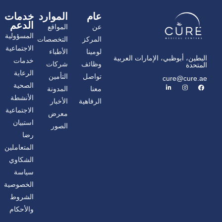
عام
الموارد
خدمات
الدعم
عن
المواقع
المسؤولية
المركز
التخصصات
الاجتماعية
لومينا
الأطباء
البطين، أبوظبي، الإمارات العربية
خدمات
وظائف
شركات
المتحدة
الرعاية
تواصل
التأمين
cure@cure.ae
ف
ا
ل
الصحية
معنا
المدونة
ي
ن
ي
س
س
ن
الأنشطة
الرفاهية
الأخبار
ب
ت
ك
و
غ
د
الاجتماعية
معرض
ك
ر
إ
ا
ن
استبيان
الصور
م
رضا
المتعاملين
الشكاوي
سياسة
الخصوصية
الشروط
والأحكام