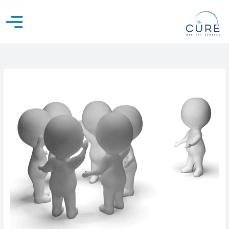
خطي
لى
لمحتوى