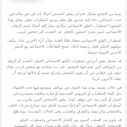
بينما من الشائع بشكل عام أن يشعر الشخص أحيانًا بأنه في غير مكانه في
حدث اجتماعي دعاه إليه صديق، هل تعلم بوجود اضطراب خطير يتعلق بهذا
الشعور؟ اضطراب القلق الاجتماعي، والذي يشار إليه أحيانًا باسم الرهاب
الاجتماعي، ليس مجرد الشعور بالخجل عند التحدث إلى شخص غريب.
اضطراب القلق الاجتماعي يجعلك قلقًا للغاية بشأن آراء الآخرين عنك، وكيف
يمكنهم الحكم عليك، ونتيجة لذلك، تصبح التفاعلات الاجتماعية مع البشر
الآخرين كابوسًا حقيقيًا.
قد تشمل بعض أعراض اضطراب القلق الاجتماعي الخوف الشديد أو الرهبة
من المواقف التي يُجبر فيها الشخص على بدء محادثة مع شخص غريب. هناك
خوف غير عقلاني من أن يقوم الشخص بإحراج نفسه أو إذلالها لدرجة أن
يظنه الآخرون غريباً.
في حالات معينة، يوجد هذا الخوف في مواقف ستوضع فيها تحت الأضواء،
مثل إلقاء الخطابات أو العروض التقديمية أو قيادة مناقشة مستديرة في
العمل أو المدرسة. في موقف كهذا، يطور الأشخاص الذين يعانون من
اضطراب القلق الاجتماعي أعراضًا جسدية للقلق مثل تسارع ضربات القلب،
والخفقان، والرعشة، والتعرق، والغثيان، وفي الحالات الشديدة، نوبة هلع.
قد يكون من الصعب التمييز بين الخجل الاجتماعي واضطراب القلق
الاجتماعي الفعلي، وبناءً على ذلك، إليك ثلاث سمات تميل إلى التشخيص