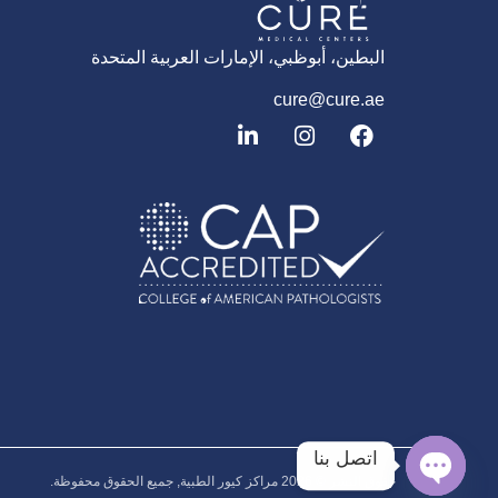
البطين، أبوظبي، الإمارات العربية المتحدة
cure@cure.ae
ف
ا
ل
ي
ن
ي
س
س
ن
ب
ت
ك
و
غ
د
ك
ر
إ
ا
ن
م
اتصل بنا
حقوق النشر © 2026‎ مراكز كيور الطبية, جميع الحقوق محفوظة.