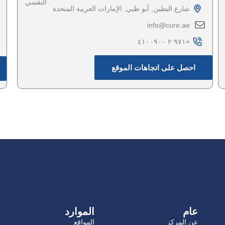
النفسي
شارع البطين, أبو ظبي, الإمارات العربية المتحدة
‎info@cure.ae‎
احصل على اتجاهات الموقع
عام
الموارد
عن المركز
المواقع