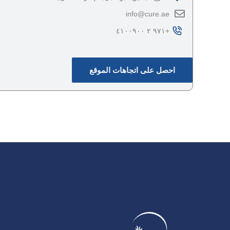
‎info@cure.ae‎
احصل على اتجاهات الموقع