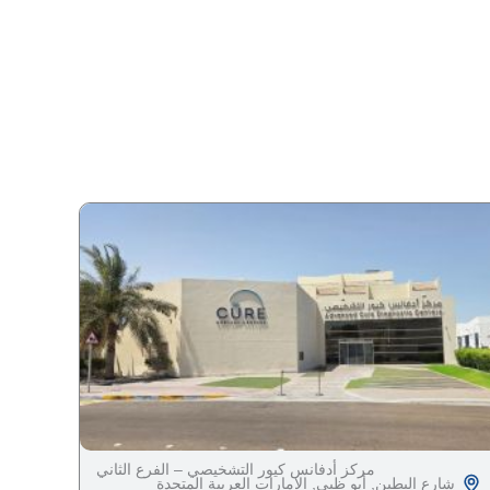
مركز أدفانس كيور التشخيصي – الفرع الثاني
شارع البطين, أبو ظبي, الإمارات العربية المتحدة