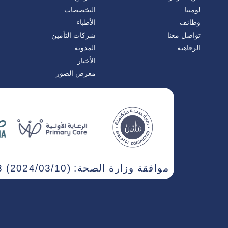
لومينا
التخصصات
وظائف
الأطباء
تواصل معنا
شركات التأمين
الرفاهية
المدونة
الأخبار
معرض الصور
موافقة وزارة الصحة: WN3NJ5AT-030323 (2024/03/10)