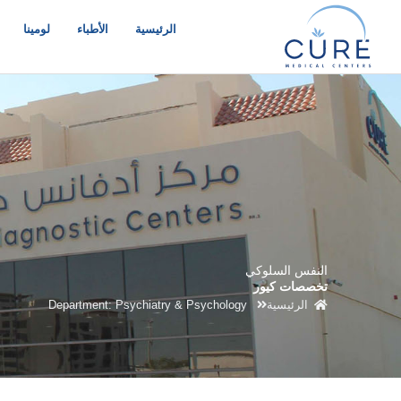
خطي
لى
الرئيسية
الأطباء
لومينا
لمحتوى
النفس السلوكي
تخصصات كيور
الرئيسية
Department: Psychiatry & Psychology