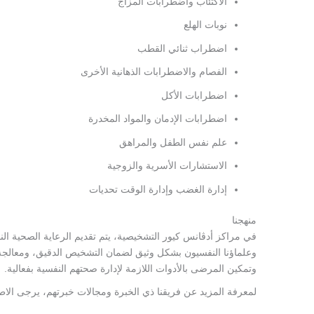
الاكتئاب واضطرابات المزاج
نوبات الهلع
اضطراب ثنائي القطب
الفصام والاضطرابات الذهانية الأخرى
اضطرابات الأكل
اضطرابات الإدمان والمواد المخدرة
علم نفس الطفل والمراهق
الاستشارات الأسرية والزوجية
إدارة الغضب وإدارة الوقت تحديات
منهجنا
في مراكز أدڤانس كيور التشخيصية، يتم تقديم الرعاية الصحية ال
وعلماؤنا النفسيون بشكل وثيق لضمان التشخيص الدقيق، ومعالجة من
وتمكين المرضى بالأدوات اللازمة لإدارة صحتهم النفسية بفعالية.
لمعرفة المزيد عن فريقنا ذي الخبرة ومجالات خبرتهم، يرجى الاطل