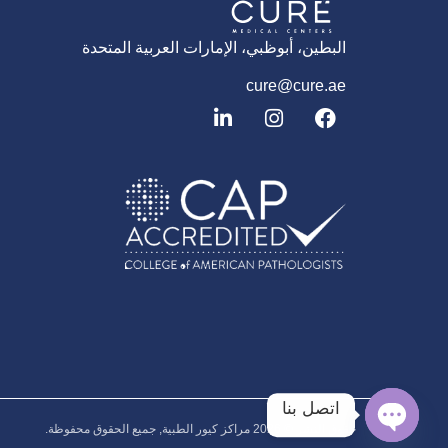
البطين، أبوظبي، الإمارات العربية المتحدة
cure@cure.ae
ف
ا
ل
ي
ن
ي
س
س
ن
ب
ت
ك
و
غ
د
ك
ر
إ
ا
ن
م
اتصل بنا
حقوق النشر © 2026‎ مراكز كيور الطبية, جميع الحقوق محفوظة.