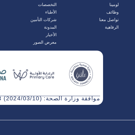
لومينا
التخصصات
وظائف
الأطباء
تواصل معنا
شركات التأمين
الرفاهية
المدونة
الأخبار
معرض الصور
موافقة وزارة الصحة: WN3NJ5AT-030323 (2024/03/10)