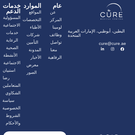
عام
الموارد
خدمات
الدعم
عن
المواقع
المسؤولية
المركز
التخصصات
الاجتماعية
لومينا
الأطباء
البطين، أبوظبي، الإمارات العربية
خدمات
وظائف
شركات
المتحدة
الرعاية
تواصل
التأمين
cure@cure.ae
ف
ا
ل
الصحية
معنا
المدونة
ي
ن
ي
س
س
ن
الأنشطة
الرفاهية
الأخبار
ب
ت
ك
و
غ
د
الاجتماعية
معرض
ك
ر
إ
ا
ن
استبيان
الصور
م
رضا
المتعاملين
الشكاوي
سياسة
الخصوصية
الشروط
والأحكام