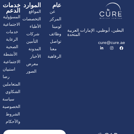
عام
الموارد
خدمات
الدعم
عن
المواقع
المسؤولية
المركز
التخصصات
الاجتماعية
لومينا
الأطباء
البطين، أبوظبي، الإمارات العربية
خدمات
وظائف
شركات
المتحدة
الرعاية
تواصل
التأمين
cure@cure.ae
ف
ا
ل
الصحية
معنا
المدونة
ي
ن
ي
س
س
ن
الأنشطة
الرفاهية
الأخبار
ب
ت
ك
و
غ
د
الاجتماعية
معرض
ك
ر
إ
ا
ن
استبيان
الصور
م
رضا
المتعاملين
الشكاوي
سياسة
الخصوصية
الشروط
والأحكام