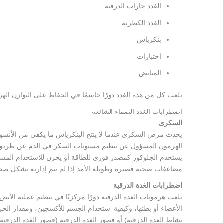
الغدد جارات الدرقية
الغدد الكظرية
بنكرياس
اختبارات
المبايض
تلعب كل من هذه الغدد دورًا حاسمًا في الحفاظ على التوازن الهر
اضطرابات الغدد الصماء الشائعة
السكرى
يحدث مرض السكري عندما لا ينتج البنكرياس ما يكفي من الأنسولين
الهرمون المسؤول عن تنظيم مستويات السكر في الدم عن طريق الس
يستخدم الجلوكوز كمصدر فوري للطاقة أو يخزن للاستخدام المستق
مضاعفات صحية قصيرة وطويلة الأمد إذا لم تتم إدارته بشكل صح
اضطرابات الغدة الدرقية
تلعب هرمونات الغدة الدرقية دورًا مركزيًا في تنظيم عملية الأ
الأعضاء أو بطئها، وكيفية استخدام الجسم للأكسجين، ومقدار الح
نشاط الغدة الدرقية) أو قصور الغدة الدرقية (قصور الغدة الدرقية