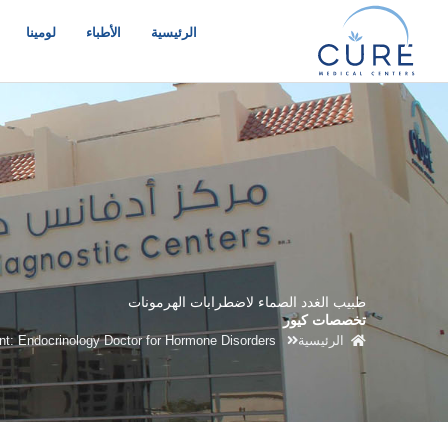
خطي
لى
الرئيسية
الأطباء
لومينا
لمحتوى
طبيب الغدد الصماء لاضطرابات الهرمونات
تخصصات كيور
الرئيسية
t: Endocrinology Doctor for Hormone Disorders