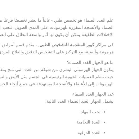
علم الغدد الصماء هو تخصص طبي - غالباً ما يعتبر تخصصًا فرعيًا
الصماء والأنسجة المفرزة للهرمونات على المدى الطويل. تلعب ال
الاختلالات الطفيفة يمكن أن يكون لها آثار واسعة النطاق على الص
في
مراكز كيور المتقدمة للتشخيص الطبي
, ، يقدم قسم أمراض ال
هرمونية وأيضية، مع التركيز على التشخيص الدقيق والعلاج الفردي
ما هو الجهاز الغدد الصماء؟
يتكون الجهاز الهرموني البشري من شبكة من الغدد التي تنتج وتف
حيث تنظم العمليات الحيوية الرئيسية في الجسم مثل الأيض والنمو
الهرمونات إلى الأعضاء والأنسجة المستهدفة في جميع أنحاء الجسم
غدد الجهاز الغدد الصماء
يشمل الجهاز الغدد الصماء الغدد التالية:
تحت المهاد
الغدة النخامية
الغدة الدرقية