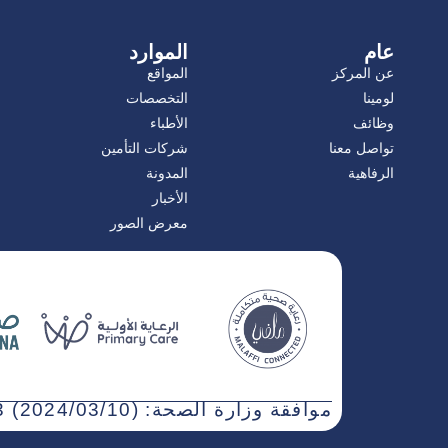
عام
الموارد
عن المركز
المواقع
لومينا
التخصصات
وظائف
الأطباء
تواصل معنا
شركات التأمين
الرفاهية
المدونة
الأخبار
معرض الصور
موافقة وزارة الصحة: WN3NJ5AT-030323 (2024/03/10)