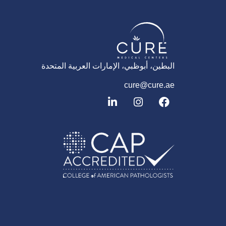
البطين، أبوظبي، الإمارات العربية المتحدة
cure@cure.ae
ف
ا
ل
ي
ن
ي
س
س
ن
ب
ت
ك
و
غ
د
ك
ر
إ
ا
ن
م