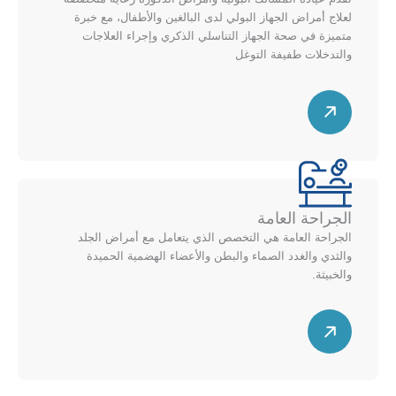
ل
ل
لعلاج أمراض الجهاز البولي لدى البالغين والأطفال، مع خبرة
ل
ى
متميزة في صحة الجهاز التناسلي الذكري وإجراء العلاجات
ي
والتدخلات طفيفة التوغل
م
م
خ
س
ي
ط
ه
ن
ط
م
ل
ق
ل
ط
أ
ر
ع
الجراحة العامة
ي
ل
الجراحة العامة هي التخصص الذي يتعامل مع أمراض الجلد
ل
ى
والثدي والغدد الصماء والبطن والأعضاء الهضمية الحميدة
ل
والخبيثة.
م
ي
خ
س
م
ط
ه
ي
ط
م
ن
ق
ل