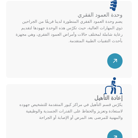
أ
ط
ع
ر
وحدة العمود الفقري
ل
ي
يضم وحدة العمود الفقري المتطورة لدينا فريقًا من الجراحين
ى
ل
ذوي المهارات العالية، حيث تكرّس هذه الوحدة جهودها لتقديم
م
ل
رعاية شاملة لمختلف حالات وأمراض العمود الفقري، وهي مجهزة
خ
ي
بأحدث التقنيات الطبية المتقدمة.
ط
م
س
ط
ي
ه
ن
م
ل
ق
ل
ط
أ
ر
ع
إعادة التأهيل
ي
ل
يكرّس قسم التأهيل في مراكز كيور المتقدمة للتشخيص جهوده
ل
ى
لاستعادة وتعزيز والحفاظ على القدرات الجسدية والوظيفية
ل
والمهنية للمرضى بعد المرض أو الإصابة أو الجراحة
م
ي
خ
س
م
ط