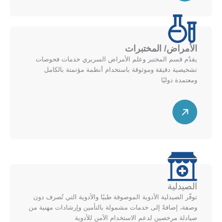
م
ن
ط
ق
ل
ط
ل
ر
أ
الأمراض/ المختبرات
ي
ع
يقدّم قسم المختبر وعلم الأمراض السريري خدمات فحوصات
ل
ل
تشخيصية دقيقة وموثوقة باستخدام أنظمة مؤتمتة بالكامل
ل
ى
ومعتمدة دوليًا
ي
م
س
م
خ
ه
ي
ط
م
ن
ط
ق
ل
ط
ل
ر
أ
ي
ع
الصيدلية
ل
ل
توفّر الصيدلية الأدوية الموصوفة طبيًا والأدوية التي تُصرف دون
ل
ى
وصفة، إضافةً إلى خدمات مشمولة بالتأمين وإرشادات مهنية من
ي
م
صيادلة مرخصين لدعم الاستخدام الآمن للأدوية