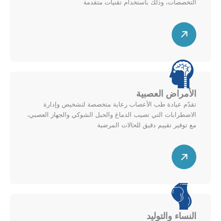
م
ل
التخصصات، وذلك باستخدام تقنيات متقدمة
خ
ي
ط
س
م
ط
ه
ي
م
ن
ق
ل
ط
ل
ر
أ
الأمراض العصبية
ي
ع
تقدّم عيادة طب الأعصاب رعاية متخصصة لتشخيص وإدارة
ل
ل
الاضطرابات التي تصيب الدماغ والحبل الشوكي والجهاز العصبي،
ل
ى
مع توفير تقييم دقيق للحالات المرضية
ي
م
س
م
خ
ه
ي
ط
م
ن
ط
ق
ل
ط
ل
ر
أ
النساء والتوليد