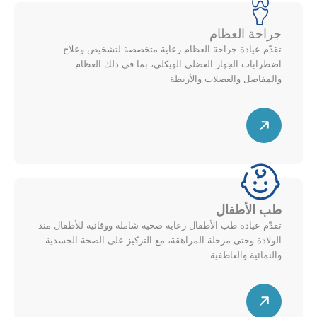
ل
ط
أ
ر
جراحة العظام
ع
ي
تقدّم عيادة جراحة العظام رعاية متخصصة لتشخيص وعلاج
ل
ل
اضطرابات الجهاز العضلي الهيكلي، بما في ذلك العظام
ى
ل
والمفاصل والعضلات والأربطة
م
ي
خ
س
م
ط
ه
ي
ط
م
ن
ق
ل
ط
ل
ر
أ
طب الأطفال
ي
ع
تقدّم عيادة طب الأطفال رعاية صحية شاملة ووقائية للأطفال منذ
ل
ل
الولادة وحتى مرحلة المراهقة، مع التركيز على الصحة الجسدية
ل
ى
والنمائية والعاطفية
ي
م
س
م
خ
ه
ي
ط