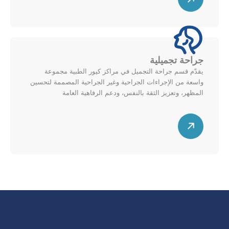
ه
ي
ط
م
ن
ق
ل
ط
ل
ر
أ
جراحة تجميلية
ي
ع
يقدّم قسم جراحة التجميل في مراكز كيور الطبية مجموعة
ل
ل
واسعة من الإجراءات الجراحية وغير الجراحية المصممة لتحسين
ل
ى
المظهر، وتعزيز الثقة بالنفس، ودعم الرفاهية العامة
ي
م
س
م
خ
ه
ي
ط
م
ن
ط
ق
ل
ط
ل
ر
أ
ي
ع
ل
ل
ل
ى