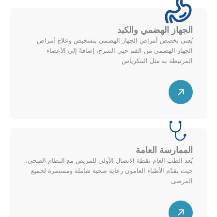
ق
ل
ط
ل
ر
أ
الجهاز الهضمي والكبد
ي
ع
يُعنى تخصص أمراض الجهاز الهضمي بتشخيص وعلاج أمراض
ل
ل
الجهاز الهضمي من الفم حتى الشرج، إضافةً إلى الأعضاء
ل
ى
المرتبطة به مثل البنكرياس
ي
م
س
م
خ
ه
ي
ط
م
ن
ط
ق
ل
ط
ل
ر
أ
الممارسة العامة
ي
ع
يُعد الطب العام نقطة الاتصال الأولى للمريض مع النظام الصحي،
ل
ل
حيث يقدّم الأطباء العامون رعاية صحية شاملة ومستمرة لجميع
ل
ى
المرضى
ي
م
س
م
خ