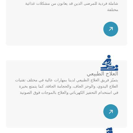
ل
ى
شاملة فردية للمرضى الذين قد يعانون من مشكلات غذائية
ي
مختلفة
م
م
خ
س
ي
ط
ه
ن
ط
م
ل
ق
ل
ط
أ
ر
ع
ي
ل
العلاج الطبيعي
ل
ى
يتميّز فريق العلاج الطبيعي لدينا بمهارات عالية في مختلف تقنيات
ل
م
العلاج اليدوي، والوخز الجاف، والحجامة الجافة، كما يتمتع بخبرة
ي
خ
في استخدام التحفيز الكهربائي والعلاج بالموجات فوق الصوتية
م
ط
ي
س
ط
ن
ه
ل
م
ل
ق