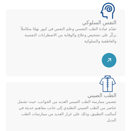
ط
ل
ر
أ
ي
ع
النفس السلوكي
ل
ل
تقدّم عيادة الطب النفسي وعلم النفس في كيور نهجًا متكاملاً
ل
ى
يركّز على تشخيص وعلاج والوقاية من الاضطرابات النفسية
ي
م
والعاطفية والسلوكية
م
خ
ي
ط
س
ن
ط
ه
ل
م
ل
ق
أ
ط
ع
ر
الطب الصيني
ل
ي
تتضمن ممارسة الطب الصيني العديد من الجوانب، حيث تشمل
ى
ل
عناصر من الطب الصيني التقليدي إلى جانب مفاهيم حديثة في
م
ل
أساليب التطبيق، وذلك على غرار العديد من ممارسات الطب
خ
ي
البديل
ط
م