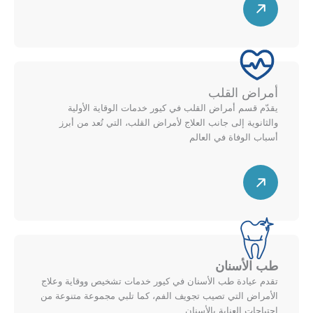
ه
م
ق
ط
ر
أمراض القلب
ي
يقدّم قسم أمراض القلب في كيور خدمات الوقاية الأولية
ل
والثانوية إلى جانب العلاج لأمراض القلب، التي تُعد من أبرز
ل
أسباب الوفاة في العالم
ي
س
م
ه
ي
م
ن
ق
ل
ط
ل
ر
أ
طب الأسنان
ي
ع
تقدم عيادة طب الأسنان في كيور خدمات تشخيص ووقاية وعلاج
ل
ل
الأمراض التي تصيب تجويف الفم، كما تلبي مجموعة متنوعة من
ل
احتياجات العناية بالأسنان