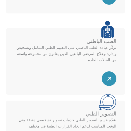
ه
ي
ط
م
ن
ط
ق
ل
ط
ل
ر
أ
ي
ع
الطب الباطني
ل
ل
تركّز عيادة الطب الباطني على التقييم الطبي الشامل وتشخيص
ل
ى
وإدارة وعلاج المرضى البالغين الذين يعانون من مجموعة واسعة
ي
م
من الحالات الحادة
م
خ
ي
ط
س
ن
ط
ه
ل
م
ل
ق
أ
ط
ع
ر
التصوير الطبي
ل
ي
يقدّم قسم التصوير الطبي خدمات تصوير تشخيصي دقيقة وفي
ى
ل
الوقت المناسب لدعم اتخاذ القرارات الطبية في مختلف