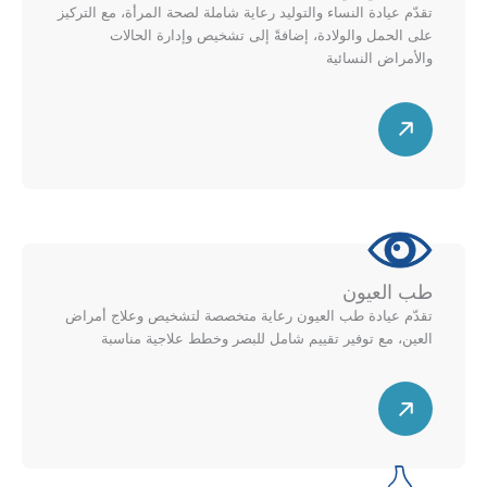
ي
ع
تقدّم عيادة النساء والتوليد رعاية شاملة لصحة المرأة، مع التركيز
ل
ل
على الحمل والولادة، إضافةً إلى تشخيص وإدارة الحالات
ل
ى
والأمراض النسائية
ي
م
س
م
خ
ه
ي
ط
م
ن
ط
ق
ل
ط
ل
ر
أ
ي
ع
طب العيون
ل
ل
تقدّم عيادة طب العيون رعاية متخصصة لتشخيص وعلاج أمراض
ل
ى
العين، مع توفير تقييم شامل للبصر وخطط علاجية مناسبة
ي
م
م
خ
س
ي
ط
ه
ن
ط
م
ل
ق