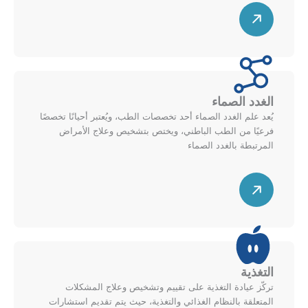
س
ط
ي
ه
ن
م
ل
ق
ل
ط
أ
ر
ع
الغدد الصماء
ي
ل
يُعد علم الغدد الصماء أحد تخصصات الطب، ويُعتبر أحيانًا تخصصًا
ل
ى
فرعيًا من الطب الباطني، ويختص بتشخيص وعلاج الأمراض
ل
المرتبطة بالغدد الصماء
م
ي
خ
س
م
ط
ه
ي
ط
م
ن
ق
ل
ط
ل
ر
أ
التغذية
ي
ع
تركّز عيادة التغذية على تقييم وتشخيص وعلاج المشكلات
ل
ل
المتعلقة بالنظام الغذائي والتغذية، حيث يتم تقديم استشارات