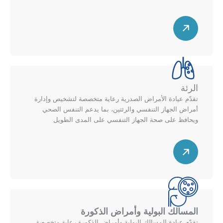
م
خ
ي
ط
س
ن
ط
ه
ل
م
ل
ق
أ
ط
ع
ر
الرئة
ل
ي
تقدّم عيادة الأمراض الصدرية رعاية متخصصة لتشخيص وإدارة
ى
ل
أمراض الجهاز التنفسي والرئتين، بما يدعم التنفس الصحي
م
ل
ويحافظ على صحة الجهاز التنفسي على المدى الطويل
خ
ي
ط
س
م
ط
ه
ي
م
ن
ق
ل
ط
ل
ر
أ
المسالك البولية وأمراض الذكورة
ي
ع
تقدّم عيادة المسالك البولية وأمراض الذكورة رعاية متخصصة