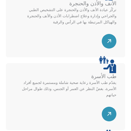
الأنف والأذن والحنجرة
ل
ل
تركّز عيادة الأنف والأذن والحنجرة على التشخيص الطبي
ل
ى
والجراحي وإدارة وعلاج اضطرابات الأذن والأنف والحنجرة
ي
م
والهياكل المرتبطة بها في الرأس والرقبة
م
خ
ي
ط
س
ن
ط
ه
ل
م
ل
ق
أ
ط
ع
ر
طب الأسرة
ل
ي
يقدّم طب الأسرة رعاية صحية شاملة ومستمرة لجميع أفراد
ى
ل
الأسرة، بغضّ النظر عن العمر أو الجنس، وذلك طوال مراحل
م
ل
حياتهم
خ
ي
ط
س
م
ط
ه
ي
م
ن