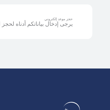
حجز موعد إلكتروني
يرجى إدخال بياناتكم أدناه لحجز 