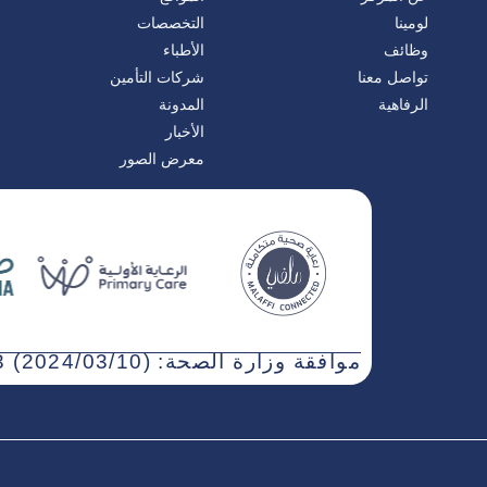
لومينا
التخصصات
وظائف
الأطباء
تواصل معنا
شركات التأمين
الرفاهية
المدونة
الأخبار
معرض الصور
موافقة وزارة الصحة: WN3NJ5AT-030323 (2024/03/10)