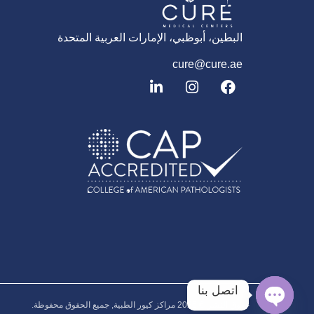
البطين، أبوظبي، الإمارات العربية المتحدة
cure@cure.ae
ف
ا
ل
ي
ن
ي
س
س
ن
ب
ت
ك
و
غ
د
ك
ر
إ
ا
ن
م
اتصل بنا
حقوق النشر © 2026‎ مراكز كيور الطبية, جميع الحقوق محفوظة.