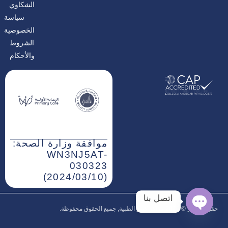
الشكاوي
سياسة
الخصوصية
الشروط
والأحكام
موافقة وزارة الصحة:
WN3NJ5AT-
030323
(2024/03/10)
اتصل بنا
حقوق النشر © 2026‎ مراكز كيور الطبية, جميع الحقوق محفوظة.
افتح
شاتي