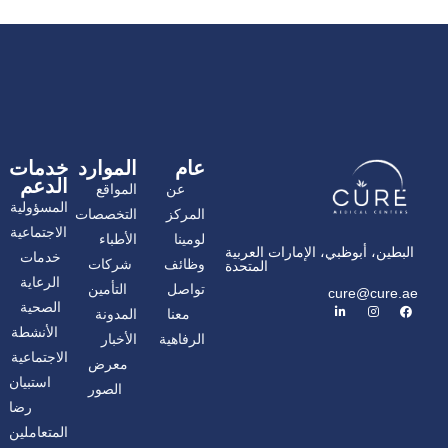
عام
الموارد
خدمات
الدعم
عن
المواقع
المسؤولية
المركز
التخصصات
الاجتماعية
لومينا
الأطباء
البطين، أبوظبي، الإمارات العربية
خدمات
وظائف
شركات
المتحدة
الرعاية
تواصل
التأمين
cure@cure.ae
ف
ا
ل
الصحية
معنا
المدونة
ي
ن
ي
س
س
ن
الأنشطة
الرفاهية
الأخبار
ب
ت
ك
و
غ
د
الاجتماعية
معرض
ك
ر
إ
ا
ن
استبيان
الصور
م
رضا
المتعاملين