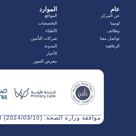
عام
الموارد
عن المركز
المواقع
لومينا
التخصصات
وظائف
الأطباء
تواصل معنا
شركات التأمين
الرفاهية
المدونة
الأخبار
معرض الصور
موافقة وزارة الصحة: WN3NJ5AT-030323 (2024/03/10)