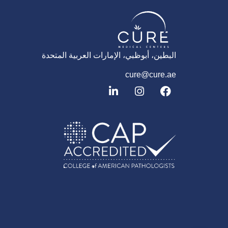
البطين، أبوظبي، الإمارات العربية المتحدة
cure@cure.ae
ف
ا
ل
ي
ن
ي
س
س
ن
ب
ت
ك
و
غ
د
ك
ر
إ
ا
ن
م