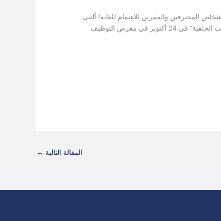
مجال الرعاية الصحية في الفترة من 22 إلى 24 أكتوبر! التقينا ببعض الأشخاص المحترفين والمثيرين للاهتمام للغاية! ألقى
الدكتور رامي حرب، استشاري أمراض القلب والأوعية الدموية، محاضرة بعنوان "استخدام التصوير الحديث للقلب في أمراض القلب الخلقية" في 24 أكتوبر في معرض التوظيف
المقالة التالية
←