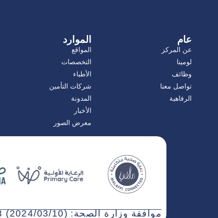
عام
الموارد
عن المركز
المواقع
لومينا
التخصصات
وظائف
الأطباء
تواصل معنا
شركات التأمين
الرفاهية
المدونة
الأخبار
معرض الصور
موافقة وزارة الصحة: WN3NJ5AT-030323 (2024/03/10)