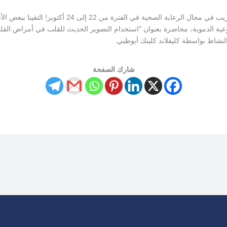
كانت “كيور” راعياً فضياً في معرض التوظيف والتدريب في 
النشاط بواسطة كليفلاند كلينك أبوظبي.
شارك الصفحة