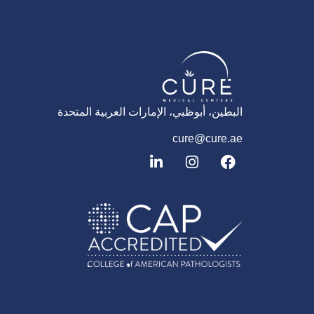
البطين، أبوظبي، الإمارات العربية المتحدة
cure@cure.ae
ف
ا
ل
ي
ن
ي
س
س
ن
ب
ت
ك
و
غ
د
ك
ر
إ
ا
ن
م