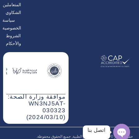
المتعاملين
الشكاوي
سياسة
الخصوصية
الشروط
والأحكام
موافقة وزارة الصحة:
WN3NJ5AT-
030323
(2024/03/10)
اتصل بنا
حقوق النشر © 2026‎ مراكز كيور الطبية, جميع الحقوق محفوظة.