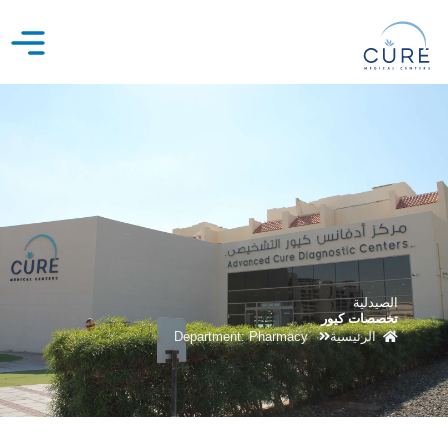
خطي
لى
لمحتوى
الصيدلية
تخصصات كيور
الرئيسية
Department: Pharmacy