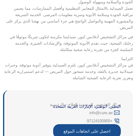
الجودة والسلامة وسهولة الوصول
تعمل الصيدلية بالامتثال للمعايير التنظيمية وأفضل الممارسات، مما يضمن
مراقبة الجودة وسلامة الأدوية وسرية معلومات المرضى. الخدمة السريعة
والمشورة المهنية والتواصل الواضح هي جزء أساسي من نهجنا الذي يركز على
المريض.
في مراكز التشخيص أدڤانس كيور، صيدليتنا مكرسة لتكون شريكًا موثوقًا في
رحلتك الصحية، حيث نقدم الأدوية الموثوقة، والإرشادات الخبيرة، والخدمة
السلسة كجزء من تجربة رعاية صحية متكاملة.
التزامنا
في مراكز التشخيص أدڤانس كيور، تلتزم الصيدلية بتوفير أدوية موثوقة، وخبرات
صيدلانية جديرة بالثقة، وخدمة تتمحور حول المريض — لدعم استمرارية الرعاية
وتعزيز تجربة الرعاية الصحية الشاملة.
مراكز التشخيص المتقدمة للعلاج – الرئيسية
البطين، أبوظبي، الإمارات العربية المتحدة
‎info@cure.ae‎
+97124100900
احصل على اتجاهات الموقع