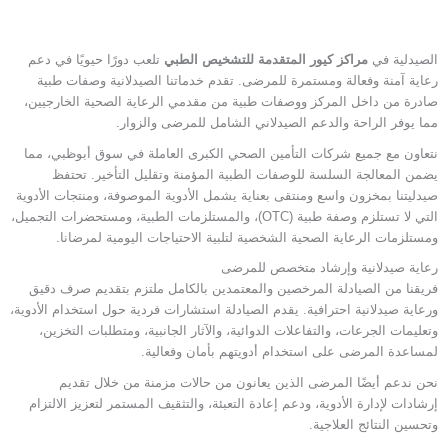
الصيدلية في
مراكز كيور المتقدمة للتشخيص الطبي
تلعب دورًا حيويًا في دعم
رعاية آمنة وفعالة ومستمرة للمرضى. تقدم خدماتنا الصيدلانية وصفات طبية
صادرة من داخل المركز ووصفات طبية من مقدمي الرعاية الصحية الخارجيين،
مما يوفر الراحة والدعم الصيدلاني الشامل للمرضى والزوار.
نتعاون مع جميع شركات التأمين الصحي الكبرى العاملة في سوق أبوظبي، مما
يضمن المعالجة السلسة للوصفات الطبية المؤمنة وتقليل التأخير. تحتفظ
صيدليتنا بمخزون واسع ومنتقى بعناية يشمل الأدوية الموصوفة، ومنتجات الأدوية
التي لا تستلزم وصفة طبية (OTC)، والمستلزمات الطبية، ومستحضرات التجميل،
ومستلزمات الرعاية الصحية الشخصية لتلبية الاحتياجات اليومية لمرضانا.
رعاية صيدلانية وإرشاد متخصص للمرضى
فريقنا من الصيادلة المرخصين والمعتمدين بالكامل ملتزم بتقديم صرف دقيق
ورعاية صيدلانية احترافية. يقدم الصيادلة استشارات فردية حول استخدام الأدوية،
وتعليمات الجرعات، والتفاعلات الدوائية، والآثار الجانبية، ومتطلبات التخزين،
لمساعدة المرضى على استخدام أدويتهم بأمان وفعالية.
نحن ندعم أيضًا المرضى الذين يعانون من حالات مزمنة من خلال تقديم
إرشادات لإدارة الأدوية، ودعم إعادة التعبئة، والتثقيف المستمر لتعزيز الالتزام
وتحسين النتائج العلاجية.