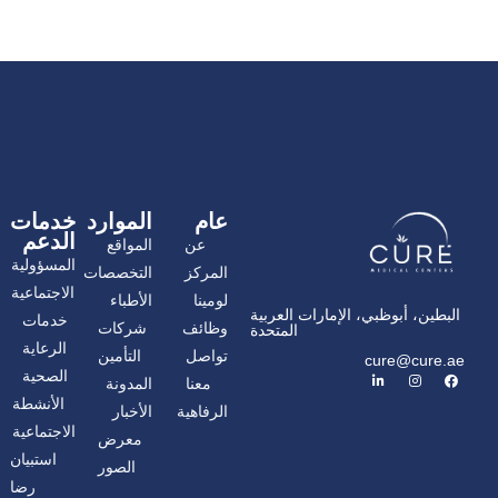
عام
الموارد
خدمات
الدعم
عن
المواقع
المسؤولية
المركز
التخصصات
الاجتماعية
لومينا
الأطباء
البطين، أبوظبي، الإمارات العربية
خدمات
وظائف
شركات
المتحدة
الرعاية
تواصل
التأمين
cure@cure.ae
ف
ا
ل
الصحية
معنا
المدونة
ي
ن
ي
س
س
ن
الأنشطة
الرفاهية
الأخبار
ب
ت
ك
و
غ
د
الاجتماعية
معرض
ك
ر
إ
ا
ن
استبيان
الصور
م
رضا