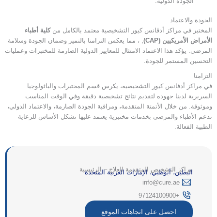
الجودة الدولية.
الجودة والاعتماد
المختبر في مراكز أدڤانس كيور التشخيصية معتمد بالكامل من
كلية أطباء
الأمراض الأمريكيين (CAP)
, ، مما يعكس التزامنا بالتميز وضمان الجودة وسلامة
المرضى. يؤكد هذا الاعتماد الامتثال للمعايير الدولية الصارمة للمختبرات وعمليات
التحسين المستمر للجودة.
التزامنا
في مراكز أدفانس كيور التشخيصية، يكرس قسم المختبرات والباثولوجيا
السريرية لدينا جهوده لتقديم نتائج تشخيصية دقيقة وفي الوقت المناسب
وموثوقة. من خلال الأتمتة المتقدمة، ومراقبة الجودة الصارمة، والاعتماد الدولي،
ندعم الأطباء والمرضى بخدمات مختبرية يعتمد عليها تشكل الأساس للرعاية
الطبية الفعالة.
مراكز التشخيص المتقدمة للعلاج – الرئيسية
البطين، أبوظبي، الإمارات العربية المتحدة
‎info@cure.ae‎
+97124100900
احصل على اتجاهات الموقع