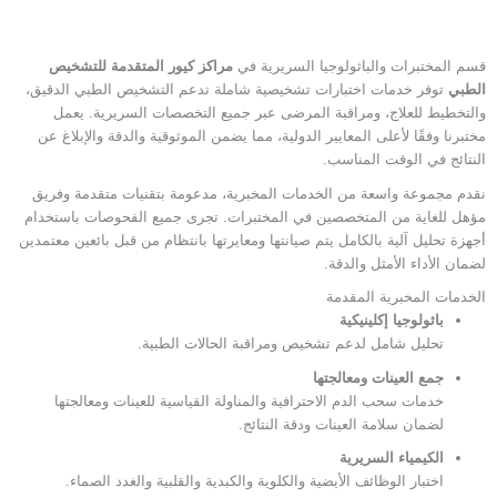
قسم المختبرات والباثولوجيا السريرية في
مراكز كيور المتقدمة للتشخيص
الطبي
توفر خدمات اختبارات تشخيصية شاملة تدعم التشخيص الطبي الدقيق،
والتخطيط للعلاج، ومراقبة المرضى عبر جميع التخصصات السريرية. يعمل
مختبرنا وفقًا لأعلى المعايير الدولية، مما يضمن الموثوقية والدقة والإبلاغ عن
النتائج في الوقت المناسب.
نقدم مجموعة واسعة من الخدمات المخبرية، مدعومة بتقنيات متقدمة وفريق
مؤهل للغاية من المتخصصين في المختبرات. تجرى جميع الفحوصات باستخدام
أجهزة تحليل آلية بالكامل يتم صيانتها ومعايرتها بانتظام من قبل بائعين معتمدين
لضمان الأداء الأمثل والدقة.
الخدمات المخبرية المقدمة
باثولوجيا إكلينيكية
تحليل شامل لدعم تشخيص ومراقبة الحالات الطبية.
جمع العينات ومعالجتها
خدمات سحب الدم الاحترافية والمناولة القياسية للعينات ومعالجتها
لضمان سلامة العينات ودقة النتائج.
الكيمياء السريرية
اختبار الوظائف الأيضية والكلوية والكبدية والقلبية والغدد الصماء.