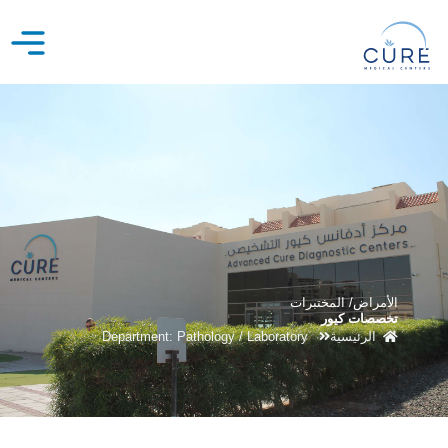
خطي
لى
لمحتوى
الأمراض/ المختبرات
تخصصات كيور
الرئيسية
Department: Pathology / Laboratory