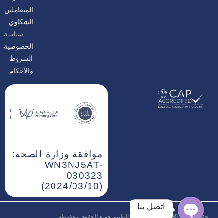
المتعاملين
الشكاوي
سياسة
الخصوصية
الشروط
والأحكام
موافقة وزارة الصحة:
WN3NJ5AT-
030323
(2024/03/10)
اتصل بنا
حقوق النشر © 2026‎ مراكز كيور الطبية, جميع الحقوق محفوظة.