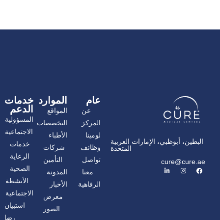
عام
الموارد
خدمات
الدعم
عن
المواقع
المسؤولية
المركز
التخصصات
الاجتماعية
لومينا
الأطباء
البطين، أبوظبي، الإمارات العربية
خدمات
وظائف
شركات
المتحدة
الرعاية
تواصل
التأمين
cure@cure.ae
ف
ا
ل
الصحية
معنا
المدونة
ي
ن
ي
س
س
ن
الأنشطة
الرفاهية
الأخبار
ب
ت
ك
و
غ
د
الاجتماعية
معرض
ك
ر
إ
ا
ن
استبيان
الصور
م
رضا