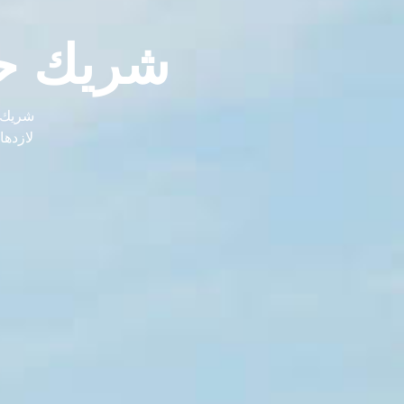
شريك ح
شريك ف
لازدها