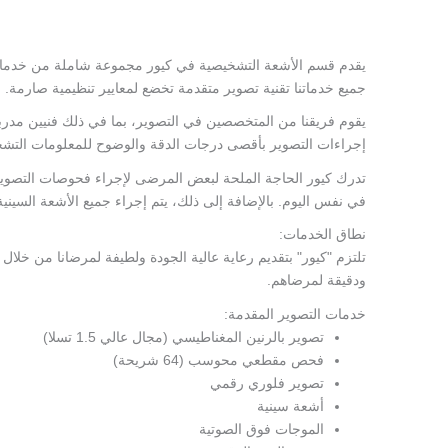
يقدم قسم الأشعة التشخيصية في كيور مجموعة شاملة من خدما
جميع خدماتنا تقنية تصوير متقدمة تخضع لمعايير تنظيمية صارمة.
يقوم فريقنا من المتخصصين في التصوير، بما في ذلك فنيين مدربين 
إجراءات التصوير بأقصى درجات الدقة والوضوح للمعلومات التشخ
تدرك كيور الحاجة الملحة لبعض المرضى لإجراء فحوصات التصوير لد
في نفس اليوم. بالإضافة إلى ذلك، يتم إجراء جميع الأشعة السين
نطاق الخدمات:
تلتزم "كيور" بتقديم رعاية عالية الجودة ولطيفة لمرضانا من خلال ب
ودقيقة لمرضاهم.
خدمات التصوير المقدمة:
تصوير بالرنين المغناطيسي (مجال عالي 1.5 تسلا)
فحص مقطعي محوسب (64 شريحة)
تصوير فلوري رقمي
أشعة سينية
الموجات فوق الصوتية