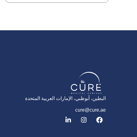
البطين، أبوظبي، الإمارات العربية المتحدة
cure@cure.ae
ف
ا
ل
ي
ن
ي
س
س
ن
ب
ت
ك