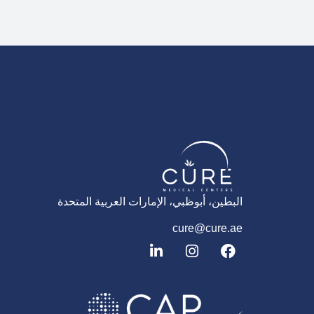
البطين، أبوظبي، الإمارات العربية المتحدة
cure@cure.ae
ف
ا
ل
ي
ن
ي
س
س
ن
ب
ت
ك
و
غ
د