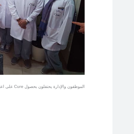
الموظفون والإدارة يحتفلون بحصول Cure على اعتماد CAP هذا الأسبوع بحفلة حلوة!