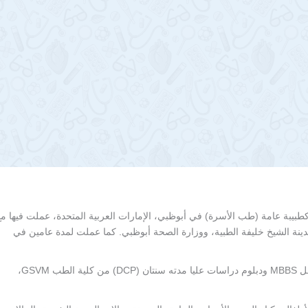
تورة تشيترا دوان لديها خبرة تزيد عن 30 عامًا (1990-2022) كطبيبة عامة (طب الأسرة) في أبوظبي، الإمارات العربية المتحدة، عملت فيها م
ينة الشيخ خليفة الطبية، ووزارة الصحة أبوظبي. كما عملت لمدة عامين في
الدكتورة تشيترا، وهي من أصل هندي، أكملت تعليمها الطبي بمؤهل MBBS ودبلوم دراسات عليا مدته سنتان (DCP) من كلية الطب GSVM،