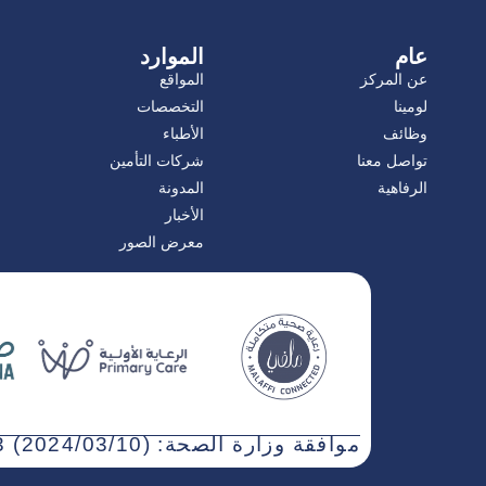
عام
الموارد
عن المركز
المواقع
لومينا
التخصصات
وظائف
الأطباء
تواصل معنا
شركات التأمين
الرفاهية
المدونة
الأخبار
معرض الصور
موافقة وزارة الصحة: WN3NJ5AT-030323 (2024/03/10)