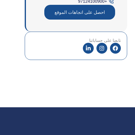
+97124100900
احصل على اتجاهات الموقع
تابعنا على حساباتنا
ف
ا
ل
ي
ن
ي
س
س
ن
ب
ت
ك
و
غ
د
ك
ر
إ
ا
ن
م