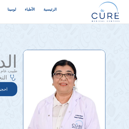
خطي
لى
الرئيسية
الأطباء
لومينا
لمحتوى
الد
طبيب عام
الت
احجز