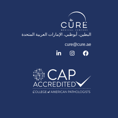
البطين، أبوظبي، الإمارات العربية المتحدة
cure@cure.ae
ف
ا
ل
ي
ن
ي
س
س
ن
ب
ت
ك
و
غ
د
ك
ر
إ
ا
ن
م