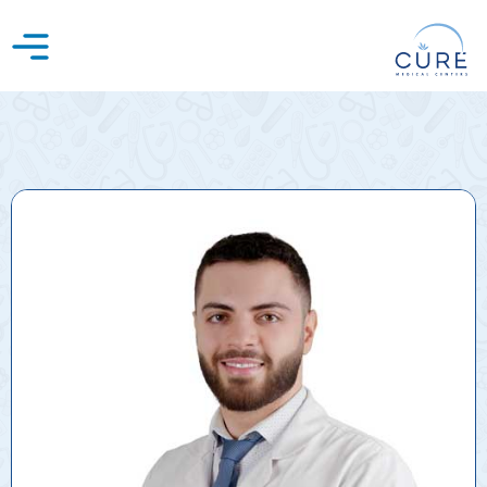
خطي
لى
لمحتوى