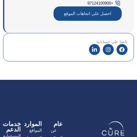
+97124100900
احصل على اتجاهات الموقع
تابعنا على حساباتنا
ف
ا
ل
ي
ن
ي
س
س
ن
ب
ت
ك
و
غ
د
ك
ر
إ
ا
ن
م
عام
الموارد
خدمات
الدعم
عن
المواقع
المسؤولية