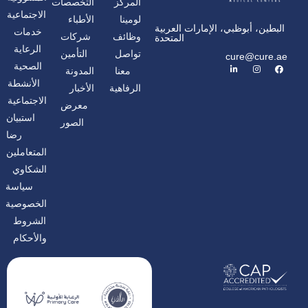
المركز
التخصصات
الاجتماعية
لومينا
الأطباء
البطين، أبوظبي، الإمارات العربية
خدمات
وظائف
شركات
المتحدة
الرعاية
تواصل
التأمين
cure@cure.ae
ف
ا
ل
الصحية
معنا
المدونة
ي
ن
ي
س
س
ن
الأنشطة
الرفاهية
الأخبار
ب
ت
ك
و
غ
د
الاجتماعية
معرض
ك
ر
إ
ا
ن
استبيان
الصور
م
رضا
المتعاملين
الشكاوي
سياسة
الخصوصية
الشروط
والأحكام