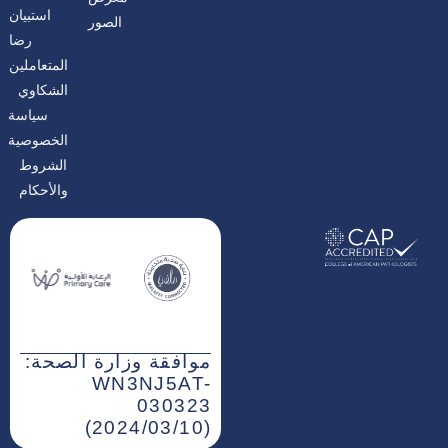
ا
ن
استبيان
الصور
م
رضا
المتعاملين
الشكاوي
سياسة
الخصوصية
الشروط
والأحكام
موافقة وزارة الصحة:
WN3NJ5AT-
030323
(2024/03/10)