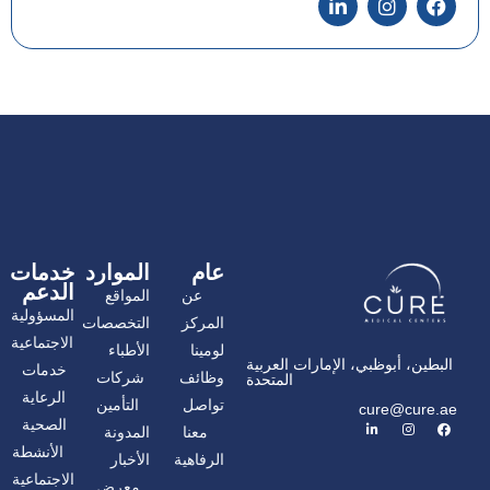
ي
ن
ي
س
س
ن
ب
ت
ك
و
غ
د
ك
ر
إ
ا
ن
م
عام
الموارد
خدمات
الدعم
عن
المواقع
المسؤولية
المركز
التخصصات
الاجتماعية
لومينا
الأطباء
البطين، أبوظبي، الإمارات العربية
خدمات
وظائف
شركات
المتحدة
الرعاية
تواصل
التأمين
cure@cure.ae
ف
ا
ل
الصحية
معنا
المدونة
ي
ن
ي
س
س
ن
الأنشطة
الرفاهية
الأخبار
ب
ت
ك
و
غ
د
الاجتماعية
معرض
ك
ر
إ