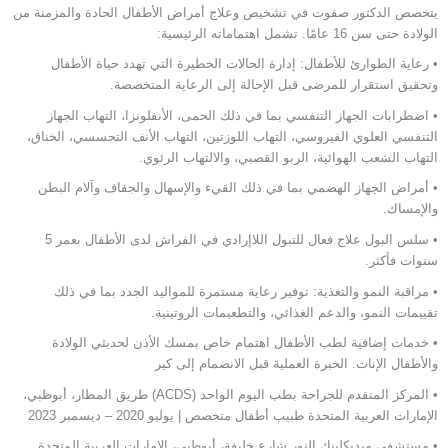
يتخصص الدكتور صفوت في تشخيص وعلاج أمراض الأطفال الحادة والمزمنة من
الولادة حتى سن 16 عامًا. تشمل اهتماماته الرئيسية:
• رعاية الطوارئ للأطفال: إدارة الحالات الخطيرة التي تهدد حياة الأطفال
وتحقيق استقرار للمرضى قبل الإحالة إلى الرعاية المتخصصة.
• اضطرابات الجهاز التنفسي بما في ذلك الحمى، الأنفلونزا، التهاب الجهاز
التنفسي العلوي الفيروسي، التهاب اللوزتين، التهاب الأنف التحسسي، الخناق،
التهاب الشعب الهوائية، الربو القصبي، والالتهاب الرئوي.
• أمراض الجهاز الهضمي بما في ذلك القيء والإسهال والجفاف وآلام البطن
والإمساك.
• سلس البول علاج فعال للتبول اللاإرادي في الفراش لدى الأطفال بعمر 5
سنوات فأكثر.
• مراقبة النمو والتغذية: توفير رعاية مستمرة للمواليد الجدد بما في ذلك
تقييمات النمو، والدعم الغذائي، والتطعيمات الروتينية.
• خدمات إضافية لطب الأطفال اهتمام خاص بمسك الأذن لحديثي الولادة
والأطفال الإناث. الخبرة العملية قبل الانضمام إلى كير
• المركز المتقدم للجراحة بطب اليوم الواحد (ACDS) طريق المطار، أبوظبي،
الإمارات العربية المتحدة طبيب أطفال متخصص | يوليو 2020 – ديسمبر 2023
• مستشفى ميديكلينك النور شارع خليفة، أبوظبي، الإمارات العربية المتحدة