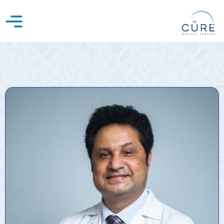
خطي
لى
لمحتوى