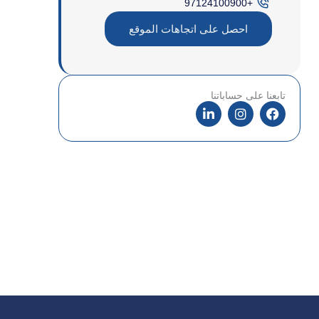
+97124100900
احصل على اتجاهات الموقع
تابعنا على حساباتنا
ف
ا
ل
ي
ن
ي
س
س
ن
ب
ت
ك
و
غ
د
ك
ر
إ
ا
ن
م