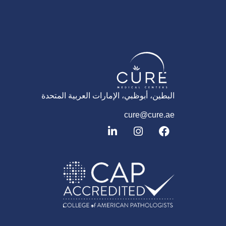
البطين، أبوظبي، الإمارات العربية المتحدة
cure@cure.ae
ف
ا
ل
ي
ن
ي
س
س
ن
ب
ت
ك
و
غ
د
ك
ر
إ
ا
ن
م