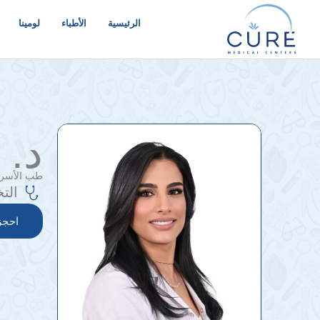
خطي
لى
الرئيسية
الأطباء
لومينا
لمحتوى
د.
طب الأسرة 
الت
احجز