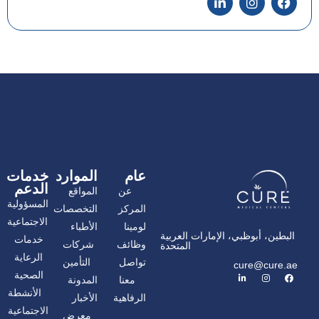
ي
ن
ي
س
س
ن
ب
ت
ك
و
غ
د
ك
ر
إ
ا
ن
م
عام
الموارد
خدمات
الدعم
عن
المواقع
المسؤولية
المركز
التخصصات
الاجتماعية
لومينا
الأطباء
البطين، أبوظبي، الإمارات العربية
خدمات
وظائف
شركات
المتحدة
الرعاية
تواصل
التأمين
cure@cure.ae
ف
ا
ل
الصحية
معنا
المدونة
ي
ن
ي
س
س
ن
الأنشطة
الرفاهية
الأخبار
ب
ت
ك
و
غ
د
الاجتماعية
معرض
ك
ر
إ