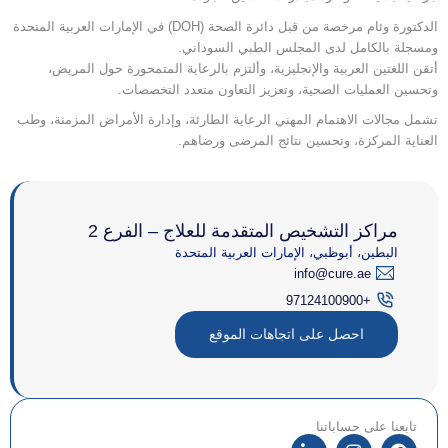
الدكتورة وئام مرخصة من قبل دائرة الصحة (DOH) في الإمارات العربية المتحدة
ومسجلة بالكامل لدى المجلس الطبي السوداني.
أتقن اللغتين العربية والإنجليزية، وألتزم بالرعاية المتمحورة حول المريض،
وتحسين العمليات الصحية، وتعزيز التعاون متعدد التخصصات.
تشمل مجالات الاهتمام المهني الرعاية الطارئة، وإدارة الأمراض المزمنة، وطب
العناية المركزة، وتحسين نتائج المرضى ورضاهم.
مراكز التشخيص المتقدمة للعلاج – الفرع 2
البطين، أبوظبي، الإمارات العربية المتحدة
info@cure.ae
+97124100900
احصل على اتجاهات الموقع
تابعنا على حساباتنا
ف
ا
ل