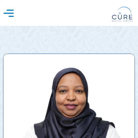
خطي
لى
لمحتوى