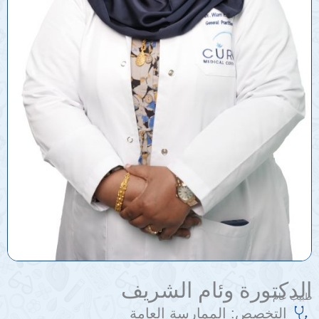
الدكتورة وئام الشريف
طبيب عام
التخصص:
الممارسة العامة