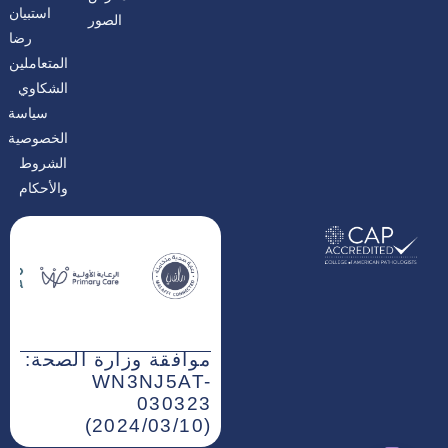
ا
ن
استبيان
الصور
م
رضا
المتعاملين
الشكاوي
سياسة
الخصوصية
الشروط
والأحكام
موافقة وزارة الصحة:
WN3NJ5AT-
030323
(2024/03/10)