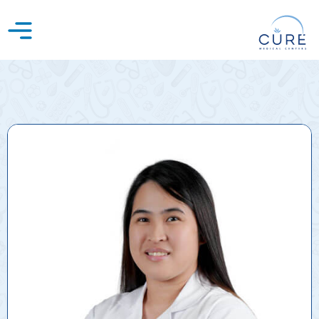
خطي
لى
لمحتوى