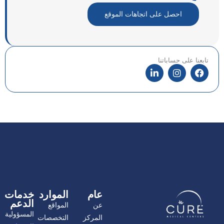
احصل على اتجاهات الموقع
تابعنا على حساباتنا
ف
ا
ل
ي
ن
ي
س
س
ن
ب
ت
ك
و
غ
د
ك
ر
إ
ا
ن
م
عام
الموارد
خدمات
الدعم
عن
المواقع
المسؤولية
المركز
التخصصات