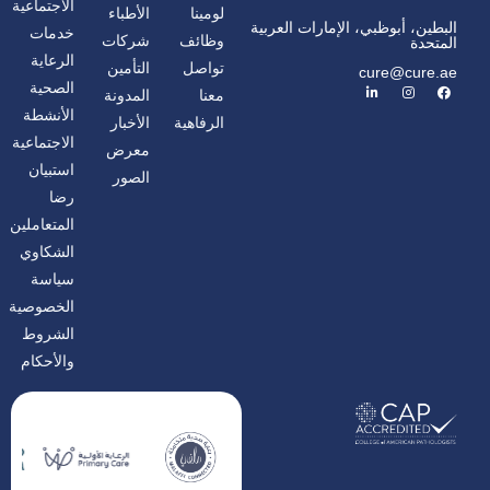
الاجتماعية
لومينا
الأطباء
البطين، أبوظبي، الإمارات العربية
خدمات
وظائف
شركات
المتحدة
الرعاية
تواصل
التأمين
cure@cure.ae
ف
ا
ل
الصحية
معنا
المدونة
ي
ن
ي
س
س
ن
الأنشطة
الرفاهية
الأخبار
ب
ت
ك
و
غ
د
الاجتماعية
معرض
ك
ر
إ
ا
ن
استبيان
الصور
م
رضا
المتعاملين
الشكاوي
سياسة
الخصوصية
الشروط
والأحكام