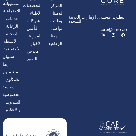
المسؤولية
المركز
التخصصات
الاجتماعية
لومينا
الأطباء
البطين، أبوظبي، الإمارات العربية
خدمات
وظائف
شركات
المتحدة
الرعاية
تواصل
التأمين
cure@cure.ae
ف
ا
ل
الصحية
معنا
المدونة
ي
ن
ي
س
س
ن
الأنشطة
الرفاهية
الأخبار
ب
ت
ك
و
غ
د
الاجتماعية
معرض
ك
ر
إ
ا
ن
استبيان
الصور
م
رضا
المتعاملين
الشكاوي
سياسة
الخصوصية
الشروط
والأحكام
شارك الصفحة