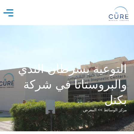
خطي
لى
لمحتوى
التوعية بسرطان الثدي
والبروستاتا في شركة
بكتل
مركز الوسائط >> المعرض