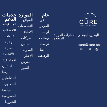
عام
الموارد
خدمات
الدعم
عن
المواقع
المسؤولية
المركز
التخصصات
الاجتماعية
لومينا
الأطباء
البطين، أبوظبي، الإمارات العربية
خدمات
وظائف
شركات
المتحدة
الرعاية
تواصل
التأمين
cure@cure.ae
ف
ا
ل
الصحية
معنا
المدونة
ي
ن
ي
س
س
ن
الأنشطة
الرفاهية
الأخبار
ب
ت
ك
شارك الصفحة
و
غ
د
الاجتماعية
معرض
ك
ر
إ
ا
ن
استبيان
الصور
م
رضا
المتعاملين
الشكاوي
سياسة
الخصوصية
الشروط