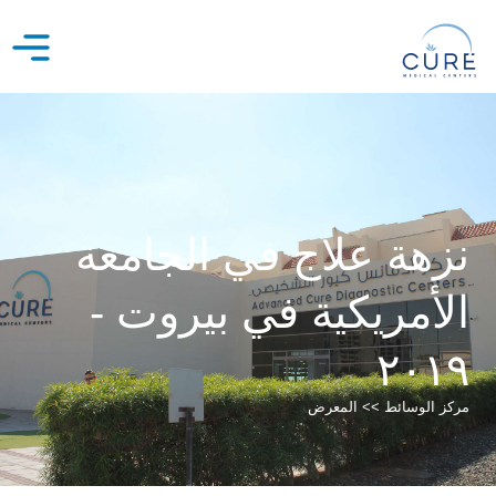
خطي
لى
لمحتوى
نزهة علاج في الجامعة
الأمريكية في بيروت -
٢٠١٩
مركز الوسائط >> المعرض