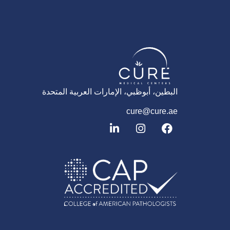
البطين، أبوظبي، الإمارات العربية المتحدة
cure@cure.ae
ف
ا
ل
ي
ن
ي
س
س
ن
ب
ت
ك
و
غ
د
ك
ر
إ
ا
ن
م