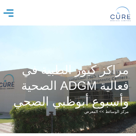
خطي
لى
لمحتوى
مراكز كيور الطبية في
فعالية ADGM الصحية
وأسبوع أبوظبي الصحي
مركز الوسائط >> المعرض