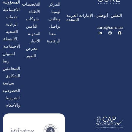
المسؤولية
المركز
التخصصات
الاجتماعية
لومينا
الأطباء
البطين، أبوظبي، الإمارات العربية
خدمات
وظائف
شركات
المتحدة
الرعاية
تواصل
التأمين
cure@cure.ae
ف
ا
ل
الصحية
معنا
المدونة
ي
ن
ي
س
س
ن
الأنشطة
الرفاهية
الأخبار
ب
ت
ك
و
غ
د
الاجتماعية
معرض
ك
ر
إ
ا
ن
استبيان
الصور
م
رضا
المتعاملين
الشكاوي
سياسة
الخصوصية
الشروط
والأحكام