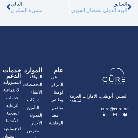
السابق
التا
السابق
التالي
اليوم الدولي للاتصال الحيوي
مسيرة السكري
عام
الموارد
خدمات
الدعم
عن
المواقع
المسؤولية
المركز
التخصصات
الاجتماعية
لومينا
الأطباء
البطين، أبوظبي، الإمارات العربية
خدمات
وظائف
شركات
المتحدة
الرعاية
تواصل
التأمين
cure@cure.ae
ف
ا
ل
الصحية
معنا
المدونة
ي
ن
ي
س
س
ن
الأنشطة
الرفاهية
الأخبار
ب
ت
ك
و
غ
د
الاجتماعية
معرض
ك
ر
إ
ا
ن
استبيان