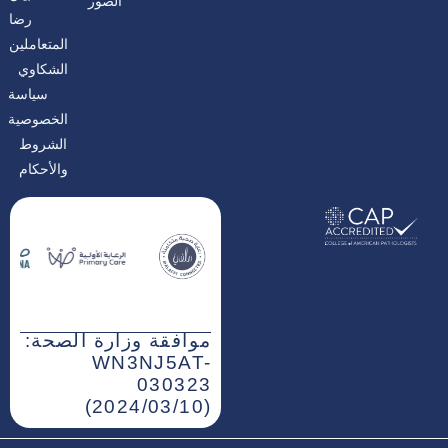
الصور
م
رضا
المتعاملين
الشكاوي
سياسة
الخصوصية
الشروط
والأحكام
موافقة وزارة الصحة:
WN3NJ5AT-
030323
(2024/03/10)