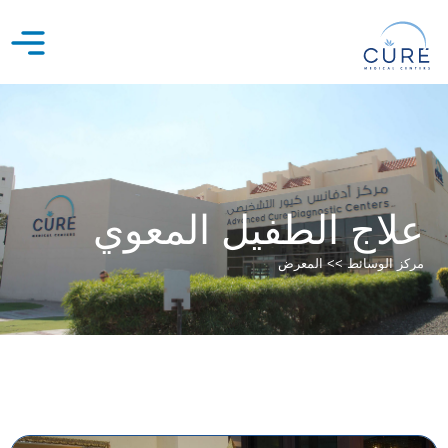
خطي
لى
لمحتوى
علاج الطفيل المعوي
مركز الوسائط >> المعرض