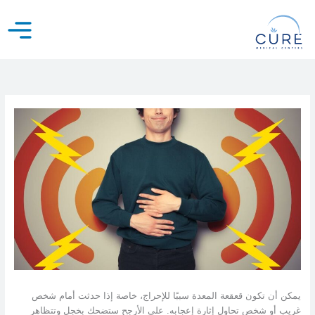
خطي
لى
لمحتوى
يمكن أن تكون قعقعة المعدة سببًا للإحراج، خاصة إذا حدثت أمام شخص
غريب أو شخص تحاول إثارة إعجابه. على الأرجح ستضحك بخجل وتتظاهر