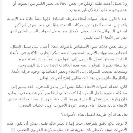
ولا تحمل أهمية طبية. ولكن في بعض الحالات، يعتبر الكثير من الصوت أو
عدم وجوده على الإطلاق غير طبيعي.
عندما تكون لديك أصوات أمعاء مفرطة النشاط، فإنها تنشأ عادةً عند الإصابة
بالإسهال. تحدث المزيد من حركات التمعج، جنبًا إلى جنب مع تراكم أكبر
لصافي السوائل والغازات في الأمعاء، مما يجعل أصوات البراز المائي الذي
يمر عبر الأمعاء أعلى بكثير.
ترتبط بعض حالات سوء الامتصاص بأصوات أمعاء أعلى. على سبيل المثال،
انخفاض مستويات الإنزيم المطلوب لهضم سكر الحليب اللاكتوز في الأمعاء
الدقيقة يسمح للسكر بالوصول إلى القولون سليماً، حيث يتم تخميره
بواسطة بكتيريا القولون. تنتج هذه الكائنات الحية بعد ذلك الهيدروجين
ومنتجات تسحب السوائل إلى الأمعاء وتحفز انقباضاتها. وجود حركة الأمعاء
والغاز والسائل يلبي بعد ذلك معايير إنتاج أصوات البطن.
لكن، انعدام أصوات الأمعاء تمامًا ليس أمرًا يدعو للسخرية، فقد يشير إلى
مشكلة خطيرة داخل البطن؛ إذا كنت تعاني أيضًا من آلام شديدة في البطن،
فإن زيارة المستشفى الطارئة، وربما الجراحة، ضرورية. بعد الجراحة، تصبح
الأمعاء هادئة بشكل عام، ويعتبر عودة الأصوات أولى علامات التعافي.
هل هناك أي طريقة لتقليل هذه الأصوات؟
لا يوجد علاج دقيق للقرقعة، حيث إنها لا تعتبر حالة طبية. يمكن أن تكون هذه
الأصوات نتيجة لاضطرابات معوية شائعة مثل متلازمة القولون العصبي. إذا