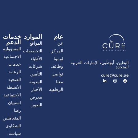
عام
الموارد
خدمات
الدعم
عن
المواقع
المسؤولية
المركز
التخصصات
الاجتماعية
لومينا
الأطباء
البطين، أبوظبي، الإمارات العربية
خدمات
وظائف
شركات
المتحدة
الرعاية
تواصل
التأمين
cure@cure.ae
ف
ا
ل
الصحية
معنا
المدونة
ي
ن
ي
س
س
ن
الأنشطة
الرفاهية
الأخبار
ب
ت
ك
و
غ
د
الاجتماعية
معرض
ك
ر
إ
ا
ن
استبيان
الصور
م
رضا
المتعاملين
الشكاوي
سياسة