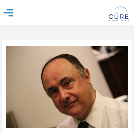
خطي
لى
لمحتوى