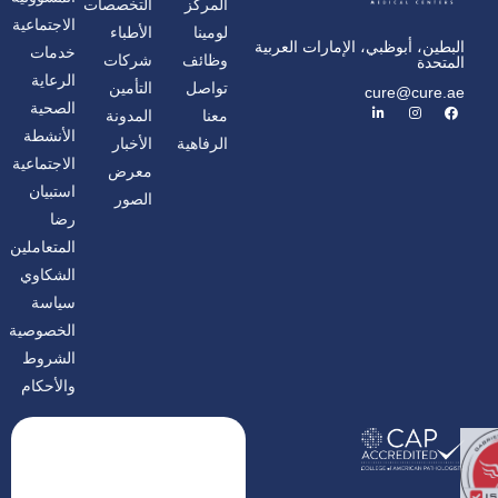
المركز
التخصصات
الاجتماعية
لومينا
الأطباء
البطين، أبوظبي، الإمارات العربية
خدمات
وظائف
شركات
المتحدة
الرعاية
تواصل
التأمين
cure@cure.ae
ف
ا
ل
الصحية
معنا
المدونة
ي
ن
ي
س
س
ن
الأنشطة
الرفاهية
الأخبار
ب
ت
ك
و
غ
د
الاجتماعية
معرض
ك
ر
إ
ا
ن
استبيان
الصور
م
رضا
المتعاملين
الشكاوي
سياسة
الخصوصية
الشروط
والأحكام