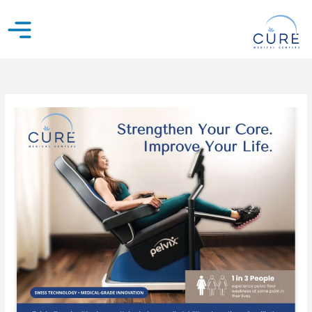
خطي
لى
لمحتوى