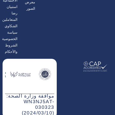
الاجتماعية
معرض
ك
ر
إ
ا
ن
استبيان
الصور
م
رضا
المتعاملين
الشكاوي
سياسة
الخصوصية
الشروط
والأحكام
موافقة وزارة الصحة:
WN3NJ5AT-
030323
(2024/03/10)