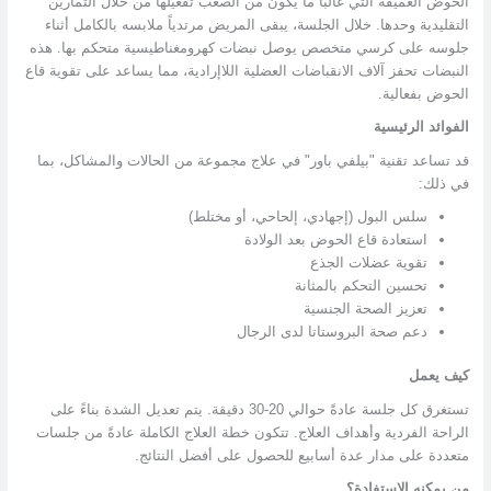
الحوض العميقة التي غالباً ما يكون من الصعب تفعيلها من خلال التمارين
التقليدية وحدها. خلال الجلسة، يبقى المريض مرتدياً ملابسه بالكامل أثناء
جلوسه على كرسي متخصص يوصل نبضات كهرومغناطيسية متحكم بها. هذه
النبضات تحفز آلاف الانقباضات العضلية اللاإرادية، مما يساعد على تقوية قاع
الحوض بفعالية.
الفوائد الرئيسية
قد تساعد تقنية "بيلفي باور" في علاج مجموعة من الحالات والمشاكل، بما
في ذلك:
سلس البول (إجهادي، إلحاحي، أو مختلط)
استعادة قاع الحوض بعد الولادة
تقوية عضلات الجذع
تحسين التحكم بالمثانة
تعزيز الصحة الجنسية
دعم صحة البروستاتا لدى الرجال
كيف يعمل
تستغرق كل جلسة عادةً حوالي 20-30 دقيقة. يتم تعديل الشدة بناءً على
الراحة الفردية وأهداف العلاج. تتكون خطة العلاج الكاملة عادةً من جلسات
متعددة على مدار عدة أسابيع للحصول على أفضل النتائج.
من يمكنه الاستفادة؟