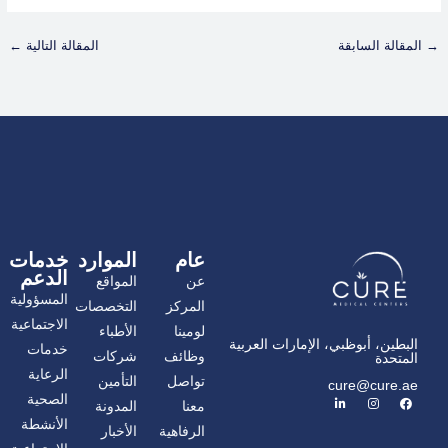
→
المقالة السابقة
المقالة التالية
←
عام
الموارد
خدمات
الدعم
عن
المواقع
المسؤولية
المركز
التخصصات
الاجتماعية
لومينا
الأطباء
البطين، أبوظبي، الإمارات العربية
خدمات
وظائف
شركات
المتحدة
الرعاية
تواصل
التأمين
cure@cure.ae
ف
ا
ل
الصحية
معنا
المدونة
ي
ن
ي
س
س
ن
الأنشطة
الرفاهية
الأخبار
ب
ت
ك
و
غ
د