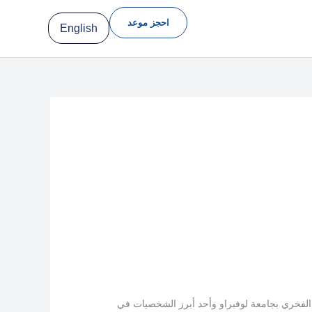
احجز موعد
English
ذ الفخري بجامعة لوفبراو وأحد أبرز الشخصيات في