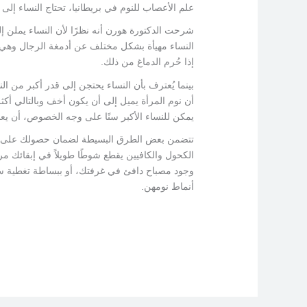
علم الأعصاب للنوم في بريطانيا، تحتاج النساء إلى 20 دقيقة نوم إضافية تقريبًا مقارنة بالرجال.
شرحت الدكتورة هورن أنه نظرًا لأن النساء يملن إل
النساء مهيأة بشكل مختلف عن أدمغة الرجال وهي أك
إذا حُرم الدماغ من ذلك.
بينما يُعترف بأن النساء يحتجن إلى قدر أكبر من ال
أن نوم المرأة يميل إلى أن يكون أخف وبالتالي أك
يمكن للنساء الأكبر سنًا على وجه الخصوص، أن يعا
تتضمن بعض الطرق البسيطة لضمان حصولك على قسط ج
الكحول والكافيين يقطع شوطًا طويلاً في إبقائك مر
وجود مصباح دافئ في غرفتك، أو ببساطة تغطية سر
أنماط نومهن.