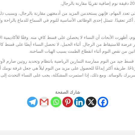
ى تعدد المهام، فإنهن يستخدمن المزيد من أدمغتهن مقارنة بالرجال، وبسبب ذلك،
ثر تعقيدًا. تتمثل إحدى الوظائف الأساسية للنوم في السماح للدماغ بالراحة و
نوم، أظهرت الأبحاث أن النساء لا يحصلن على قسط كافٍ منه. وفقًا للأكاديمية ال
ثر عرضة للاستيقاظ من الرجال. أثناء الحمل، لا تحصل النساء أيضًا على قسط ك
نين من نقص النوم أثناء انقطاع الطمث بسبب الهبات الساخنة.
يد من النوم ممارسة التمارين الرياضية بانتظام وتحديد روتين صارم لأوقات
تاحًا. طريقة أكثر إبداعًا للحصول على مزيد من النوم ليلاً هي جعل غرفة نومك أ
يرك بالوسائد. ومع ذلك، إذا استمرت المشكلة، يجب على النساء التحدث إلى أ
شارك الصفحة