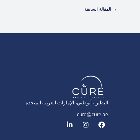
→
المقالة السابقة
البطين، أبوظبي، الإمارات العربية المتحدة
cure@cure.ae
ف
ا
ل
ي
ن
ي
س
س
ن