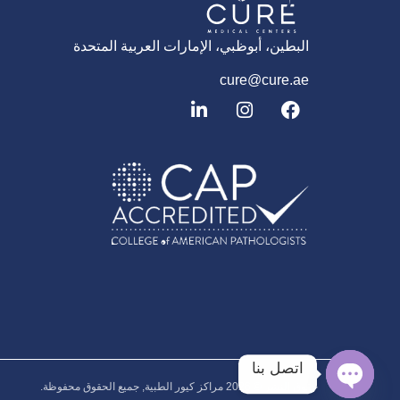
البطين، أبوظبي، الإمارات العربية المتحدة
cure@cure.ae
ف
ا
ل
ي
ن
ي
س
س
ن
ب
ت
ك
و
غ
د
ك
ر
إ
ا
ن
م
اتصل بنا
حقوق النشر © 2026‎ مراكز كيور الطبية, جميع الحقوق محفوظة.