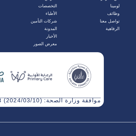
لومينا
التخصصات
وظائف
الأطباء
تواصل معنا
شركات التأمين
الرفاهية
المدونة
الأخبار
معرض الصور
موافقة وزارة الصحة: WN3NJ5AT-030323 (2024/03/10)