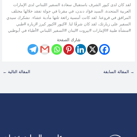
لقد كان لدى كيور الشرف باستقبال سعادة السفير اللبناني لدى الإمارات
العربية المتحدة، السيد فؤاد دندن، في مقرنا في جولة تفقد خلالها مختلف
المرافق في فروعنا. لقد كانت أمسية رائعة تلتها مأدبة عشاء. نشكرك سيدي
السفير على زيارتك، لقد كان شرفًا لنا. #كيور #كيور كيرز #زيارة #طبي
#منشأة طبية #الإمارات #بيروت #لبنان #السفير اللبناني #أطباء في أبوظبي
شارك الصفحة
→
المقالة السابقة
المقالة التالية
←