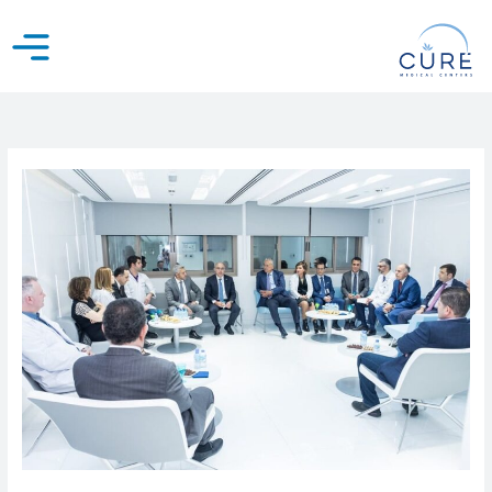
خطي
لى
لمحتوى