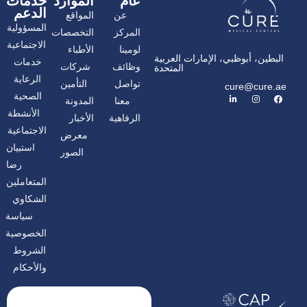
عام
الموارد
خدمات
الدعم
عن
المواقع
المسؤولية
المركز
التخصصات
الاجتماعية
لومينا
الأطباء
البطين، أبوظبي، الإمارات العربية
خدمات
وظائف
شركات
المتحدة
الرعاية
تواصل
التأمين
cure@cure.ae
ف
ا
ل
الصحية
معنا
المدونة
ي
ن
ي
س
س
ن
الأنشطة
الرفاهية
الأخبار
ب
ت
ك
و
غ
د
الاجتماعية
معرض
ك
ر
إ
ا
ن
استبيان
الصور
م
رضا
المتعاملين
الشكاوي
سياسة
الخصوصية
الشروط
والأحكام