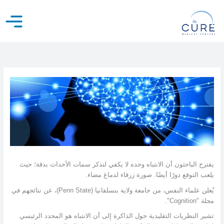
خطي
لى
لمحتوى
يقترح الباحثون أن الانتباه وحده لا يكفي لتذكر سمات الأحداث بدقة؛ حيث
يلعب التوقع دورًا أيضًا. صورة زرقاء لدماغ مضاء.
يُعلن علماء النفس، من جامعة ولاية بنسلفانيا (Penn State)، عن نتائجهم في
مجلة "Cognition".
تشير النظريات التقليدية حول الذاكرة إلى أن الانتباه هو المحدد الرئيسي