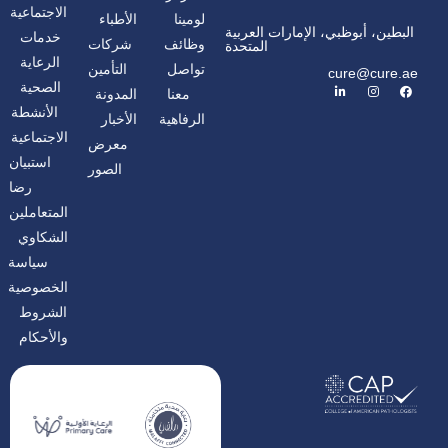
الاجتماعية
لومينا
الأطباء
البطين، أبوظبي، الإمارات العربية
خدمات
وظائف
شركات
المتحدة
الرعاية
تواصل
التأمين
cure@cure.ae
ف
ا
ل
الصحية
معنا
المدونة
ي
ن
ي
س
س
ن
الأنشطة
الرفاهية
الأخبار
ب
ت
ك
و
غ
د
الاجتماعية
معرض
ك
ر
إ
ا
ن
استبيان
الصور
م
رضا
المتعاملين
الشكاوي
سياسة
الخصوصية
الشروط
والأحكام