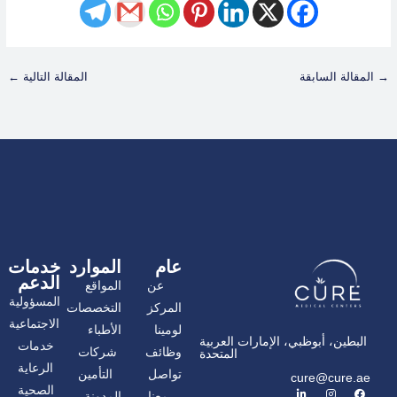
→
المقالة السابقة
المقالة التالية
←
عام
الموارد
خدمات
الدعم
عن
المواقع
المسؤولية
المركز
التخصصات
الاجتماعية
لومينا
الأطباء
البطين، أبوظبي، الإمارات العربية
خدمات
وظائف
شركات
المتحدة
الرعاية
تواصل
التأمين
cure@cure.ae
ف
ا
ل
الصحية
معنا
المدونة