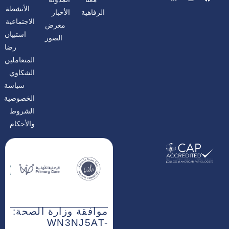
ي
ن
ي
س
س
ن
الأنشطة
الرفاهية
الأخبار
ب
ت
ك
و
غ
د
الاجتماعية
معرض
ك
ر
إ
ا
ن
استبيان
الصور
م
رضا
المتعاملين
الشكاوي
سياسة
الخصوصية
الشروط
والأحكام
موافقة وزارة الصحة:
WN3NJ5AT-