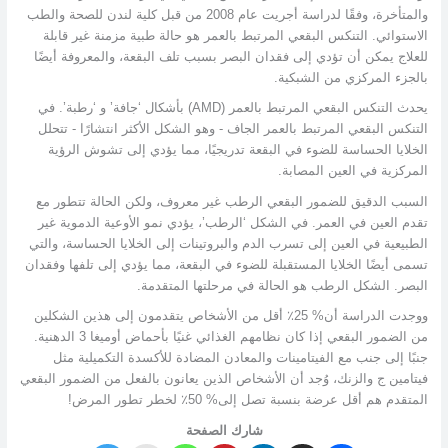
والمتأخرة، وفقًا لدراسة أجريت عام 2008 من قبل كلية لندن للصحة والطب
الاستوائي. التنكس البقعي المرتبط بالعمر هو حالة طبية مزمنة غير قابلة
للعلاج يمكن أن تؤدي إلى فقدان البصر بسبب تلف البقعة، والمعروفة أيضًا
بالجزء المركزي من الشبكية.
يحدث التنكس البقعي المرتبط بالعمر (AMD) بأشكال ‘جافة’ و ‘رطبة’. في
التنكس البقعي المرتبط بالعمر الجاف - وهو الشكل الأكثر انتشارًا - تتحلل
الخلايا الحساسة للضوء في البقعة تدريجيًا، مما يؤدي إلى تشوش الرؤية
المركزية في العين المصابة.
السبب الدقيق للضمور البقعي الرطب غير معروف، ولكن الحالة تتطور مع
تقدم العين في العمر. في الشكل ‘الرطب’، يؤدي نمو الأوعية الدموية غير
الطبيعية في العين إلى تسرب الدم والبروتينات إلى الخلايا الحساسة، والتي
تسمى أيضًا الخلايا المستقبلة للضوء في البقعة، مما يؤدي إلى تلفها وفقدان
البصر. الشكل الرطب هو الحالة في مرحلتها المتقدمة.
ووجدت الدراسة أن% 25٪ أقل من الأشخاص يتقدمون إلى هذين الشكلين
من الضمور البقعي إذا كان نظامهم الغذائي غنيًا بأحماض أوميغا 3 الدهنية.
جنبًا إلى جنب مع الفيتامينات والمعادن المضادة للأكسدة التكميلية مثل
فيتامين ج والزنك، وُجد أن الأشخاص الذين يعانون بالفعل من الضمور البقعي
المتقدم هم أقل عرضة بنسبة تصل إلى% 50٪ لخطر تطور المرض!
شارك الصفحة