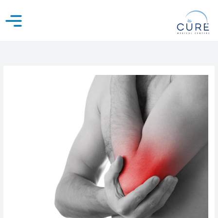
خطي
لى
لمحتوى