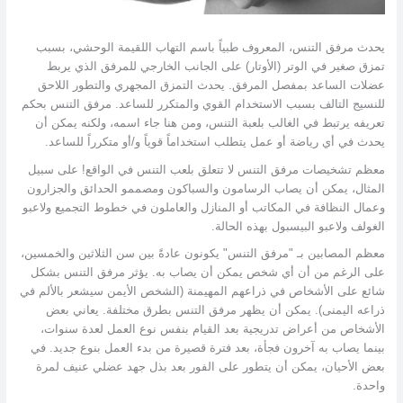
يحدث مرفق التنس، المعروف طبياً باسم التهاب اللقيمة الوحشي، بسبب
تمزق صغير في الوتر (الأوتار) على الجانب الخارجي للمرفق الذي يربط
عضلات الساعد بمفصل المرفق. يحدث التمزق المجهري والتطور اللاحق
للنسيج التالف بسبب الاستخدام القوي والمتكرر للساعد. مرفق التنس بحكم
تعريفه يرتبط في الغالب بلعبة التنس، ومن هنا جاء اسمه، ولكنه يمكن أن
يحدث في أي رياضة أو عمل يتطلب استخداماً قوياً و/أو متكرراً للساعد.
معظم تشخيصات مرفق التنس لا تتعلق بلعب التنس في الواقع! على سبيل
المثال، يمكن أن يصاب الرسامون والسباكون ومصممو الحدائق والجزارون
وعمال النظافة في المكاتب أو المنازل والعاملون في خطوط التجميع ولاعبو
الغولف ولاعبو البيسبول بهذه الحالة.
معظم المصابين بـ "مرفق التنس" يكونون عادةً بين سن الثلاثين والخمسين،
على الرغم من أن أي شخص يمكن أن يصاب به. يؤثر مرفق التنس بشكل
شائع على الأشخاص في ذراعهم المهيمنة (الشخص الأيمن سيشعر بالألم في
ذراعه اليمنى). يمكن أن يظهر مرفق التنس بطرق مختلفة. يعاني بعض
الأشخاص من أعراض تدريجية بعد القيام بنفس نوع العمل لعدة سنوات،
بينما يصاب به آخرون فجأة، بعد فترة قصيرة من بدء العمل بنوع جديد. في
بعض الأحيان، يمكن أن يتطور على الفور بعد بذل جهد عضلي عنيف لمرة
واحدة.