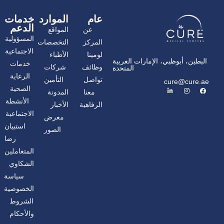
عام
الموارد
خدمات
الدعم
عن
المواقع
المسؤولية
المركز
التخصصات
الاجتماعية
لومينا
الأطباء
البطين، أبوظبي، الإمارات العربية
خدمات
وظائف
شركات
المتحدة
الرعاية
تواصل
التأمين
cure@cure.ae
ف
ا
ل
الصحية
معنا
المدونة
ي
ن
ي
س
س
ن
الأنشطة
الرفاهية
الأخبار
ب
ت
ك
و
غ
د
الاجتماعية
معرض
ك
ر
إ
ا
ن
استبيان
الصور
م
رضا
المتعاملين
الشكاوي
سياسة
الخصوصية
الشروط
والأحكام