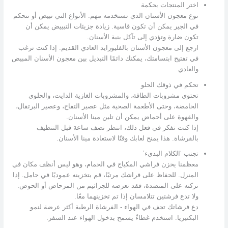
اختر المنتجات بحكمة
نوع معجون الأسنان الذي تستخدمه مهم. الأنواع التي تبيض أو تتحكم
في الجير يمكن أن تكون قاسية. زيادة جزيئات التبييض يمكن أن
تكون ضارة وتؤدي إلى تآكل بنية الأسنان.
ارجع إلى معجون الأسنان بالفليورايد العادي القديم. إذا كنت ترغب
في تفتيح ابتسامتك، يمكنك دائمًا التبديل بين معجون الأسنان المبيض
والعادي.
تحكم في ذوقك الحلو
تحتوي مشروبات الطاقة، والمشروبات الغازية الدايت، والحلوى
الحامضة، وحتى الأطعمة الصحية مثل عصير التفاح، وعصير البرتقال،
والقهوة على أحماض يمكن أن تلين مينا الأسنان.
إذا كنت تفكر في فعل ذلك، انتظر نصف ساعة قبل التنظيف
بالفرشاة. هذا يمنح لعابك وقتًا لاستعادة مينا الأسنان.
تجنب ‘الكلام البذيء’
معظمنا يخزن فراشي المكياج في الحمام، وهو ليس أنظف مكان في
المنزل. للحفاظ على فراشك مرتبًا، قم بتخزينه عموديًا في حامل. إذا
تركته على المنضدة، فقد تعرضه للجراثيم من المرحاض أو الحوض.
ولا تدع فرشتين تتلامسان إذا تم تخزينهما معًا.
دع فرشاتك تجف في الهواء - الفرشاة الرطبة أكثر عرضة لنمو
البكتيريا. استخدم غطاءً يسمح بدخول الهواء عند السفر.