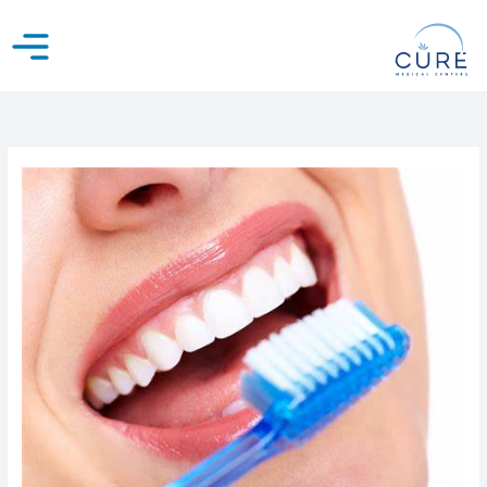
خطي
لى
لمحتوى