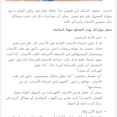
اعترف
. تنظيف أسنانك أمر طبيعي جدًا. بالكاد تفكر فيه، ولكن القيام به هو
مفتاح الحصول على فم صحي. يمكن أن يساعدك ذلك في تجنب مشاكل
مثل تسوس الأسنان وأمراض اللثة.
صقل مهاراتك بهذه النصائح سهلة المتابعة:
اختر الأداة المناسبة
قد لا تكون فرشاة الأسنان العادية هي الأنسب لك. فكر في حجم
فمك، بحسب ما يقوله ريتشارد إتش. برايس، دكتور في طب الأسنان
ومستشار للمستهلكين في الجمعية الأمريكية لطب الأسنان. “إذا كنت
تجهد نفسك لفتح فمك على اتساعه للسماح للفرشاة بالدخول، فمن
المحتمل أن تكون الفرشاة كبيرة جدًا،” كما يقول.
كهربائي أم يدوي؟
“إنه تفضيل شخصي،” كما يقول مايكل سيسيمين، دكتور في طب
الأسنان. يوافق برايس. “المهم ليس فرشاة الأسنان، بل من
يستخدمها.”
يمكن أن تجعل فرش الأسنان الكهربائية من السهل القيام بعمل
أفضل، خاصة إذا كنت تعاني من التهاب المفاصل أو مشاكل أخرى في
يديك أو ذراعيك أو كتفيك.
امنح الأمر وقتًا
هل تنظف أسنانك بما فيه الكفاية؟ يوصى بالفرشاة مرتين في اليوم،