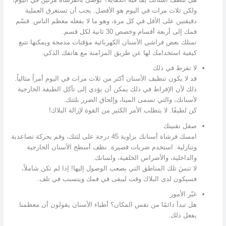
ولكن ثلاث مرات في اليوم هو الأفضل. يجب أن تستغرق العملية
دقيقتين على الأقل في كل مرة، وهو ما لا يفعله معظم الناس. قسّم
فمك إلى أربعة أقسام وخصص 30 ثانية لكل قسم.
تمتلك بعض فراشي الأسنان الكهربائية مؤقتات مدمجة ويمكنها تتبع
كيفية استخدامك لها عن طريق المزامنة مع هاتفك الذكي.
لا تفرط في ذلك
قد لا يكون تنظيف الأسنان أكثر من ثلاث مرات في اليوم أمراً مثالياً.
ذلك لأن الإفراط في ذلك يمكن أن يؤدي إلى تآكل الطبقة الخارجية
لأسنانك، والتي تسمى المينا، وإلحاق الضرر بلثتك.
كن لطيفًا. لا يتطلب الأمر الكثير من القوة لإزالة البلاك!
صقل تقنيتك
امسك فرشاة أسنانك بزاوية 45 درجة على لثتك، وقم بحركة تصاعدية
وتنازلية. استخدم ضربات قصيرة. نظف أسطح الأسنان الخارجية
والداخلية، والأضراس الخلفية، ولسانك.
لا تنسَ تلك المناطق التي يصعب الوصول إليها! إذا لم تكن شاملاً،
فسيكون لدى البلاك وقت ليبقى في فمك ويتسبب في تلف.
غيّر الأمور
هل تبدأ دائمًا من نفس المكان؟ أطباء الأسنان يقولون أن معظمنا
يفعل ذلك.