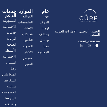
عام
الموارد
خدمات
الدعم
عن
المواقع
المسؤولية
المركز
التخصصات
الاجتماعية
لومينا
الأطباء
البطين، أبوظبي، الإمارات العربية
خدمات
وظائف
شركات
المتحدة
الرعاية
تواصل
التأمين
cure@cure.ae
ف
ا
ل
الصحية
معنا
المدونة
ي
ن
ي
س
س
ن
الأنشطة
الرفاهية
الأخبار
ب
ت
ك
و
غ
د
الاجتماعية
معرض
ك
ر
إ
ا
ن
استبيان
الصور
م
رضا
المتعاملين
الشكاوي
سياسة
الخصوصية
الشروط
والأحكام