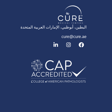
البطين، أبوظبي، الإمارات العربية المتحدة
cure@cure.ae
ف
ا
ل
ي
ن
ي
س
س
ن
ب
ت
ك
و
غ
د
ك
ر
إ
ا
ن
م