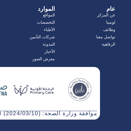
عام
الموارد
عن المركز
المواقع
لومينا
التخصصات
وظائف
الأطباء
تواصل معنا
شركات التأمين
الرفاهية
المدونة
الأخبار
معرض الصور
موافقة وزارة الصحة: WN3NJ5AT-030323 (2024/03/10)