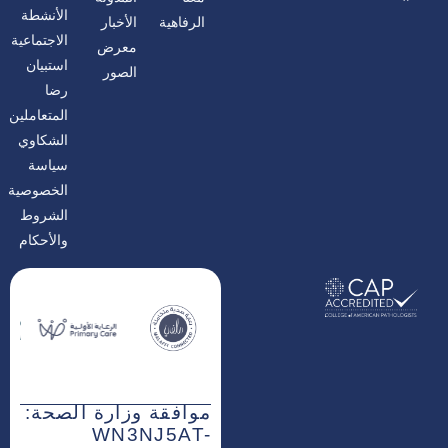
ي
ن
ي
س
س
ن
الأنشطة
الرفاهية
الأخبار
ب
ت
ك
و
غ
د
الاجتماعية
معرض
ك
ر
إ
ا
ن
استبيان
الصور
م
رضا
المتعاملين
الشكاوي
سياسة
الخصوصية
الشروط
والأحكام
موافقة وزارة الصحة:
WN3NJ5AT-