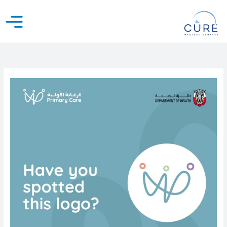
خطي
لى
لمحتوى