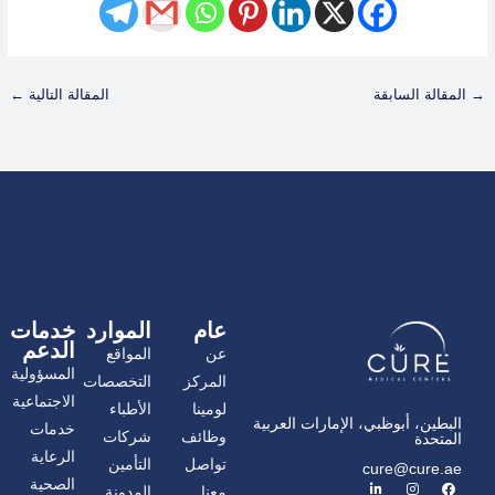
→
المقالة السابقة
المقالة التالية
←
عام
الموارد
خدمات
الدعم
عن
المواقع
المسؤولية
المركز
التخصصات
الاجتماعية
لومينا
الأطباء
البطين، أبوظبي، الإمارات العربية
خدمات
وظائف
شركات
المتحدة
الرعاية
تواصل
التأمين
cure@cure.ae
ف
ا
ل
الصحية
معنا
المدونة