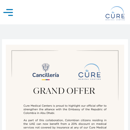
خطي
لى
لمحتوى