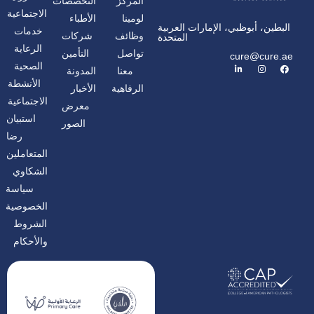
المركز
التخصصات
الاجتماعية
لومينا
الأطباء
البطين، أبوظبي، الإمارات العربية
خدمات
وظائف
شركات
المتحدة
الرعاية
تواصل
التأمين
cure@cure.ae
ف
ا
ل
الصحية
معنا
المدونة
ي
ن
ي
س
س
ن
الأنشطة
الرفاهية
الأخبار
ب
ت
ك
و
غ
د
الاجتماعية
معرض
ك
ر
إ
ا
ن
استبيان
الصور
م
رضا
المتعاملين
الشكاوي
سياسة
الخصوصية
الشروط
والأحكام