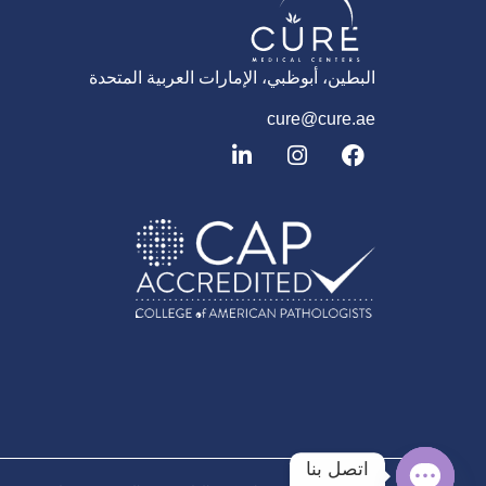
البطين، أبوظبي، الإمارات العربية المتحدة
cure@cure.ae
ف
ا
ل
ي
ن
ي
س
س
ن
ب
ت
ك
و
غ
د
ك
ر
إ
ا
ن
م
اتصل بنا