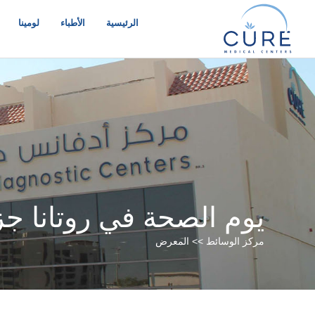
خطي
لى
الرئيسية
الأطباء
لومينا
لمحتوى
يوم الصحة في روتانا ج
مركز الوسائط >> المعرض