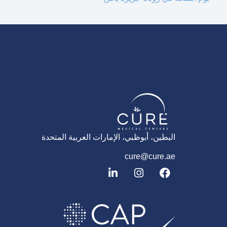
البطين، أبوظبي، الإمارات العربية المتحدة
cure@cure.ae
ف
ا
ل
ي
ن
ي
س
س
ن
ب
ت
ك
و
غ
د
ك
ر
إ