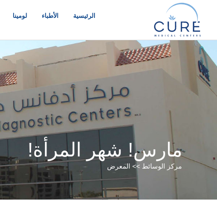
خطي
لى
الرئيسية
الأطباء
لومينا
لمحتوى
مارس! شهر المرأة!
مركز الوسائط >> المعرض