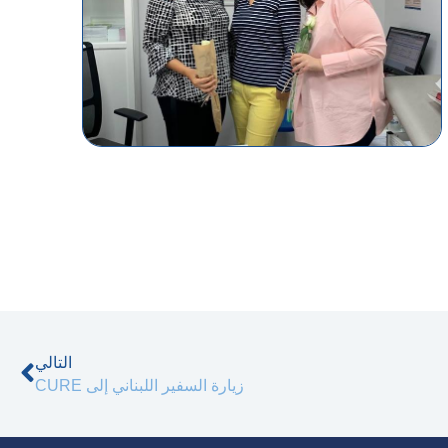
التا
التالي
زيارة السفير اللبناني إلى CURE