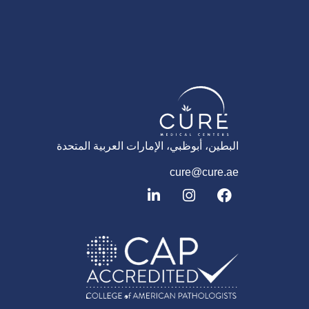
البطين، أبوظبي، الإمارات العربية المتحدة
cure@cure.ae
ف
ا
ل
ي
ن
ي
س
س
ن
ب
ت
ك
و
غ
د
ك
ر
إ
ا
ن
م