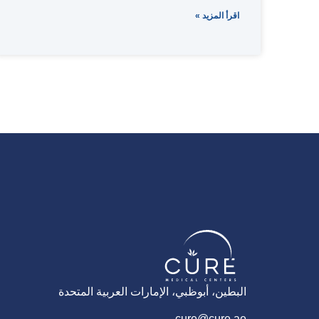
اقرأ المزيد »
البطين، أبوظبي، الإمارات العربية المتحدة
cure@cure.ae