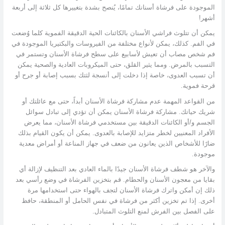
الموجودة على فرشاة أسنانك تمامًا، يُنصح بشدة بتغييرها كل ثلاثة إلى أربعة
أشهر!
يمكن أن تتلوث فراشي الأسنان بالكائنات الحية الدقيقة الفموية كلما وُضعت
في الفم. كذلك، يمكن لأنواع مختلفة من الفيروسات والبكتيريا الموجودة في
فم شخص مصاب أن تعيش لأسابيع على سطح فرشاة الأسنان وتستمر في
التسبب بالمرض. ومما يثير القلق، حتى الميكروبات العادية والصحية يمكن
أن تسبب العدوى، خاصة إذا دخلت إلى أنسجة لثتك بسبب إصابة أو جرح أو
قرحة فموية.
من القواعد المهمة عدم مشاركة فرشاة الأسنان أبداً، حتى مع عائلتك أو
شريك حياتك. مشاركة فرشاة الأسنان يمكن أن تؤدي إلى تبادل سوائل
الجسم و/أو الكائنات الدقيقة بين مستخدمي فرشاة الأسنان، مما يعرض
الأفراد المعنيين لخطر متزايد للإصابة بالعدوى. يمكن أن يكون القيام بذلك
ضارًا للأشخاص الذين يعانون من ضعف في جهاز المناعة أو أمراض معدية
موجودة.
والآخر هو شطف فرشاة الأسنان جيدًا بالماء العادي بعد التنظيف لإزالة أي
بقايا من معجون الأسنان والحطام. قم بتخزين الفرشاة في وضع رأسي بعد
ذلك إن أمكن واترك فرشاة الأسنان لتجف بالهواء حتى استخدامها مرة
أخرى. إذا تم تخزين أكثر من فرشاة في نفس الحامل أو المنطقة، حافظ
على الفصل بين الفرش لمنع التلوث المتبادل.