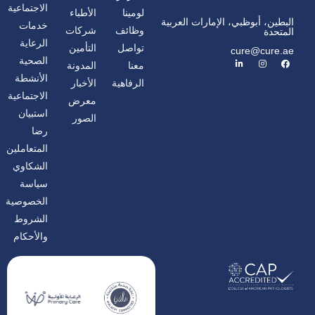
الاجتماعية
لومينا
الأطباء
البطين، أبوظبي، الإمارات العربية
خدمات
وظائف
شركات
المتحدة
الرعاية
تواصل
التأمين
cure@cure.ae
ف
ا
ل
الصحية
معنا
المدونة
ي
ن
ي
س
س
ن
الأنشطة
الرفاهية
الأخبار
ب
ت
ك
و
غ
د
الاجتماعية
معرض
ك
ر
إ
ا
ن
استبيان
الصور
م
رضا
المتعاملين
الشكاوي
سياسة
الخصوصية
الشروط
والأحكام