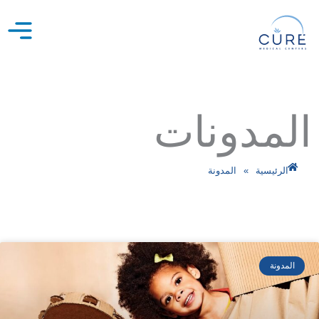
خطي
لى
لمحتوى
المدونات
الرئيسية
»
المدونة
ص
ص
ص
ص
ف
ف
ف
ف
المدونة
ح
ح
ح
ح
ة
ة
ة
ة