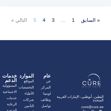
« السابق
1
...
3
4
5
التالي »
عام
الموارد
خدمات
الدعم
عن
المواقع
المسؤولية
المركز
التخصصات
الاجتماعية
لومينا
الأطباء
البطين، أبوظبي، الإمارات العربية
خدمات
وظائف
شركات
المتحدة
الرعاية
تواصل
التأمين
cure@cure.ae
ف
ا
ل
الصحية