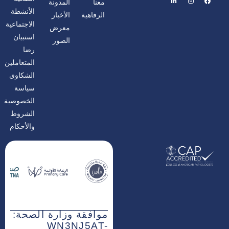
معنا
المدونة
ي
ن
ي
س
س
ن
الأنشطة
الرفاهية
الأخبار
ب
ت
ك
و
غ
د
الاجتماعية
معرض
ك
ر
إ
ا
ن
استبيان
الصور
م
رضا
المتعاملين
الشكاوي
سياسة
الخصوصية
الشروط
والأحكام
موافقة وزارة الصحة:
WN3NJ5AT-