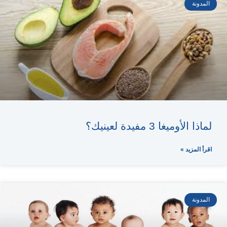
المدونة
لماذا الأوميغا 3 مفيدة لعينيك؟
اقرأ المزيد »
المدونة